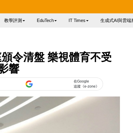
教學評測
EduTech
IT Times
生成式AI與雲端
頒令清盤 樂視體育不受
影響
在Google
追蹤《e-zone》