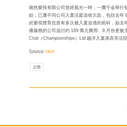
雖然樂視有限公司曾經風光一時，一擲千金舉行
始，已遭不同公司入稟法庭追收欠款，包括去年 8
於樂視體育也曾有多次被入稟追債的前科，如去年 5
播服務的公司追討約 189 萬元費用、8 月份更被主辦溫布頓網
Club（Championships）Ltd 越洋入稟
Source:
hket
公告