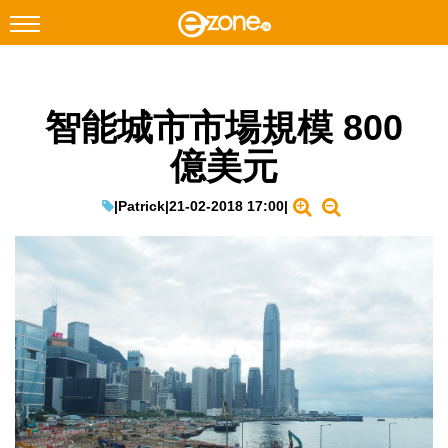
搜尋
智能城市市場規模 800
Facebook
Instagram
億美元
科技焦點
網絡生活
|
Patrick
|
21-02-2018 17:00
|
遊戲動漫
教學評測
EduTech
IT Times
生成式AI與雲端應用
Enterprise Digital Transformation