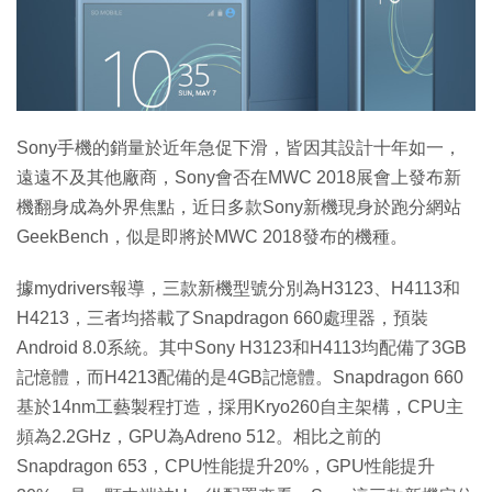
特集
Sony手機的銷量於近年急促下滑，皆因其設計十年如一，
遠遠不及其他廠商，Sony會否在MWC 2018展會上發布新
機翻身成為外界焦點，近日多款Sony新機現身於跑分網站
GeekBench，似是即將於MWC 2018發布的機種。
據mydrivers報導，三款新機型號分別為H3123、H4113和
H4213，三者均搭載了Snapdragon 660處理器，預裝
Android 8.0系統。其中Sony H3123和H4113均配備了3GB
記憶體，而H4213配備的是4GB記憶體。Snapdragon 660
基於14nm工藝製程打造，採用Kryo260自主架構，CPU主
頻為2.2GHz，GPU為Adreno 512。相比之前的
Snapdragon 653，CPU性能提升20%，GPU性能提升