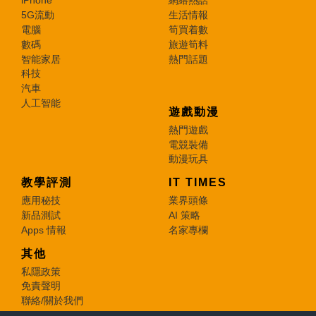
iPhone
網絡熱話
5G流動
生活情報
電腦
筍買着數
數碼
旅遊筍料
智能家居
熱門話題
科技
汽車
人工智能
遊戲動漫
熱門遊戲
電競裝備
動漫玩具
教學評測
IT TIMES
應用秘技
業界頭條
新品測試
AI 策略
Apps 情報
名家專欄
其他
私隱政策
免責聲明
聯絡/關於我們