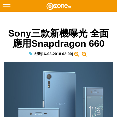
搜尋
Sony三款新機曝光 全面
Facebook
Instagram
應用Snapdragon 660
科技焦點
網絡生活
|
大新
|
16-02-2018 02:00
|
遊戲動漫
教學評測
EduTech
IT Times
生成式AI與雲端應用
Enterprise Digital Transformation