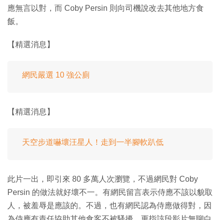
應無言以對，而 Coby Persin 則向司機說改去其他地方食
飯。
【精選消息】
網民嚴選 10 強公廁
【精選消息】
天空步道嚇壞汪星人！走到一半腳軟趴低
此片一出，即引來 80 多萬人次瀏覽，不過網民對 Coby
Persin 的做法就好壞不一。有網民留言表示侍應不該以貌取
人，被羞辱是應該的。不過，也有網民認為侍應做得對，因
為侍應有責任協助其他食客不被騷擾，更指該段影片無聊白