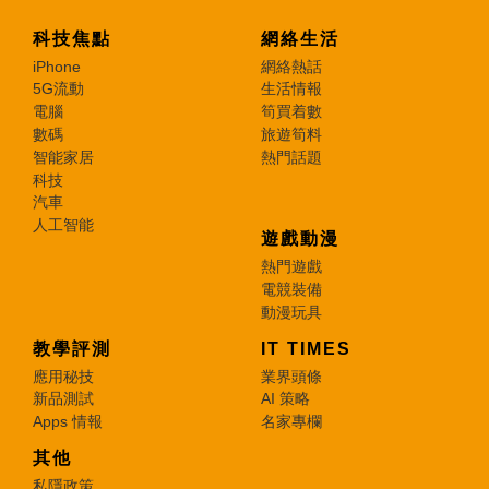
科技焦點
網絡生活
iPhone
網絡熱話
5G流動
生活情報
電腦
筍買着數
數碼
旅遊筍料
智能家居
熱門話題
科技
汽車
人工智能
遊戲動漫
熱門遊戲
電競裝備
動漫玩具
教學評測
IT TIMES
應用秘技
業界頭條
新品測試
AI 策略
Apps 情報
名家專欄
其他
私隱政策