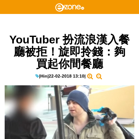
YouTuber 扮流浪漢入餐
廳被拒！旋即拎錢：夠
買起你間餐廳
|
Hin
|
22-02-2018 13:10
|