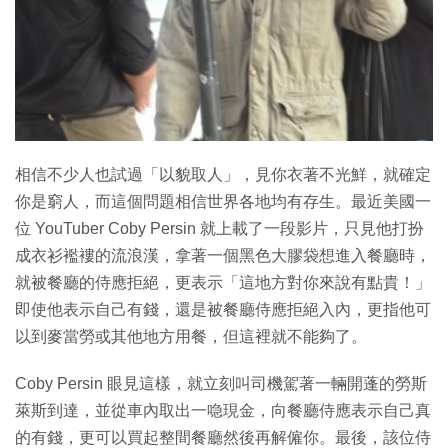
相信不少人也試過「以貌取人」，見你衣著不光鮮，就確定
你是窮人，而這個問題相信世界各地均有存生。最近美國一
位 YouTuber Coby Persin 就上載了一段影片，只見他打扮
成衣衫襤褸的流浪漢，拿著一個黑色大膠袋想進入餐廳時，
就被餐廳的侍應拒絕，更表示「這地方對你來說有點貴！」
即使他表示自己有錢，還是被餐廳侍應拒絕入內，更指他可
以到麥當勞或其他地方用餐，但這裡就不能夠了。
Coby Persin 眼見這樣，就立刻叫司機駕著一輛開蓬的勞斯
萊斯到達，並從車內取出一喼現金，向餐廳侍應表示自己真
的有錢，更可以買起整間餐廳然後再解僱你。最後，該位侍