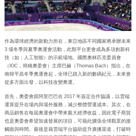
特集
作為環球經濟的新動力所在，東亞地區不同國家將承辦未來
3 場冬季與夏季奧運會活動，此類平台更會成為多項創新科
技（如：人工智能）的示範場地。國際奧林匹克委員會
（IOC，簡稱奧委會）主席巴赫（Thomas Bach）指出，在
南韓平昌冬季奧運會起，全球已踏入新的數碼紀元，未來會
從多方面出發，以科技改變奧運。
首先，奧委會跟阿里巴巴在 2017 年簽定合作協議，以雲端
運算提升在場內與場外服務，減少整體營運成本。其次，在
商品銷售在每屆奧運會中帶來龐大經濟收益，因此電子商貿
也是奧委會希望加速發展的項目，可藉此擴張全球觀眾的接
觸面與時間。最後是藉雲端平台協助提升廣播渠道，打破時