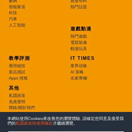
數碼
旅遊筍料
智能家居
熱門話題
科技
汽車
人工智能
遊戲動漫
熱門遊戲
電競裝備
動漫玩具
教學評測
IT TIMES
應用秘技
業界頭條
新品測試
AI 策略
Apps 情報
名家專欄
其他
私隱政策
免責聲明
聯絡/關於我們
本網站使用Cookies來改善您的瀏覽體驗, 請確定您同意及接受我
© 2026 e-zone. All Rights Reserved.
們的
私隱政策與使用條款
才繼續瀏覽。