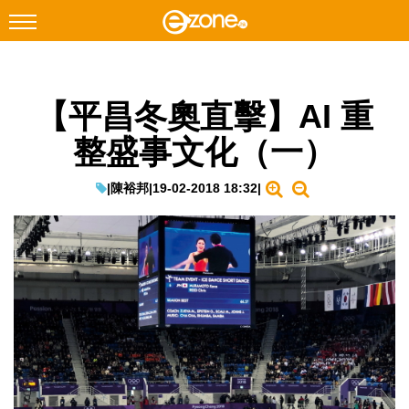
搜尋
【平昌冬奧直擊】AI 重
Facebook
Instagram
整盛事文化（一）
科技焦點
網絡生活
|
陳裕邦
|
19-02-2018 18:32
|
遊戲動漫
教學評測
EduTech
IT Times
生成式AI與雲端應用
Enterprise Digital Transformation