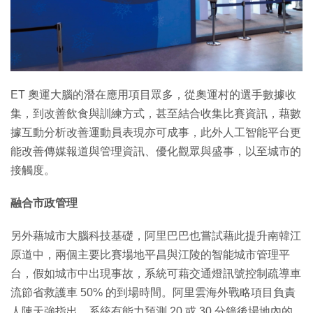
特集
ET 奧運大腦的潛在應用項目眾多，從奧運村的選手數據收
集，到改善飲食與訓練方式，甚至結合收集比賽資訊，藉數
據互動分析改善運動員表現亦可成事，此外人工智能平台更
能改善傳媒報道與管理資訊、優化觀眾與盛事，以至城市的
接觸度。
融合市政管理
另外藉城市大腦科技基礎，阿里巴巴也嘗試藉此提升南韓江
原道中，兩個主要比賽場地平昌與江陵的智能城市管理平
台，假如城市中出現事故，系統可藉交通燈訊號控制疏導車
流節省救護車 50% 的到場時間。阿里雲海外戰略項目負責
人陳天強指出，系統有能力預測 20 或 30 分鐘後場地內的