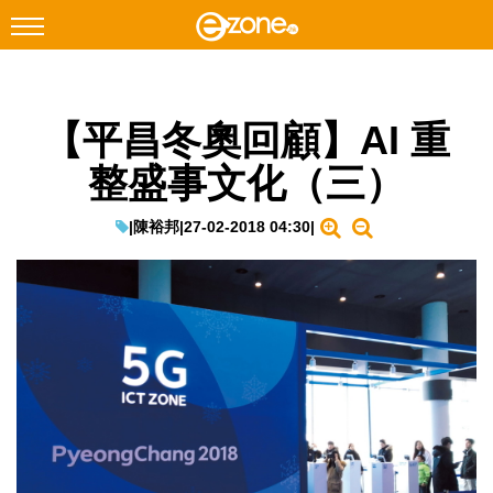
搜尋
【平昌冬奧回顧】AI 重
Facebook
Instagram
整盛事文化（三）
科技焦點
網絡生活
|
陳裕邦
|
27-02-2018 04:30
|
遊戲動漫
教學評測
EduTech
IT Times
生成式AI與雲端應用
Enterprise Digital Transformation