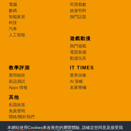
電腦
筍買着數
數碼
旅遊筍料
智能家居
熱門話題
科技
汽車
人工智能
遊戲動漫
熱門遊戲
電競裝備
動漫玩具
教學評測
IT TIMES
應用秘技
業界頭條
新品測試
AI 策略
Apps 情報
名家專欄
其他
私隱政策
免責聲明
聯絡/關於我們
本網站使用Cookies來改善您的瀏覽體驗, 請確定您同意及接受我
© 2026 e-zone. All Rights Reserved.