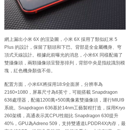
特集
網上漏出小米 6X 的渲染圖，小米 6X 採用了類似紅米 5
Plus 的設計，保留了額頭和下巴。背部是全金屬機身、穹
頂式天線設計。根據此前曝光的消息，小米6X 同樣配備了
雙攝像頭，兩顆攝像頭呈豎形排列，背部中央是指紋識別模
塊，紅色機身顏值不俗。
配置方面，小米6X將採用18:9全面屏，分辨率為
2160×1080，屏幕尺寸為6英寸，可能搭載 Snapdragon
636處理器，配備1200萬+500萬像素雙攝像頭，運行MIUI9
系統。Snapdragon 636基於14nm工藝製程打造，採用Kryo
260架構，高通表示其CPU性能比 Snapdragon 630提升
40%，GPU為Adreno 509，支持雙通道LPDDR4X內存，最