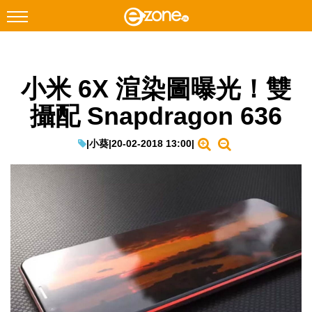
搜尋
小米 6X 渲染圖曝光！雙
Facebook
Instagram
攝配 Snapdragon 636
科技焦點
網絡生活
|
小葵
|
20-02-2018 13:00
|
遊戲動漫
教學評測
EduTech
IT Times
生成式AI與雲端應用
Enterprise Digital Transformation