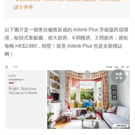
讀 5 件事
以下圖片是一個來自倫敦富咸的 Airbnb Plus 升級版民宿環
境，歐陸式客飯廳、偌大廚房、4 間睡房、3 間廁所；屋租
每晚 HK$2,660，勁堅！留意 Airbnb Plus 也是全新標誌
啊！