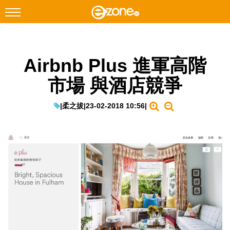
搜尋
Airbnb Plus 進軍高階
Facebook
Instagram
市場 與酒店競爭
科技焦點
網絡生活
|
柔之拔
|
23-02-2018 10:56
|
遊戲動漫
教學評測
EduTech
IT Times
生成式AI與雲端應用
Enterprise Digital Transformation