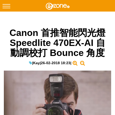
搜尋
Canon 首推智能閃光燈
Facebook
Instagram
Speedlite 470EX-AI 自
科技焦點
動調校打 Bounce 角度
網絡生活
遊戲動漫
|
Kay
|
26-02-2018 18:23
|
教學評測
EduTech
IT Times
生成式AI與雲端應用
Enterprise Digital Transformation