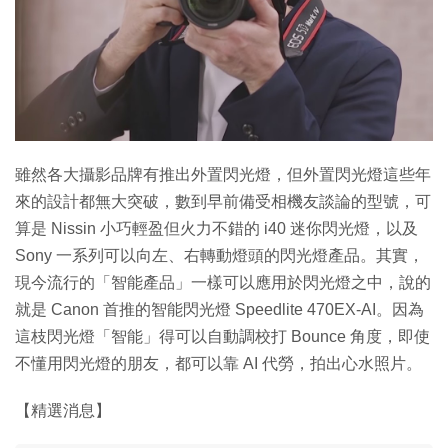
特集
雖然各大攝影品牌有推出外置閃光燈，但外置閃光燈這些年
來的設計都無大突破，數到早前備受相機友談論的型號，可
算是 Nissin 小巧輕盈但火力不錯的 i40 迷你閃光燈，以及
Sony 一系列可以向左、右轉動燈頭的閃光燈產品。其實，
現今流行的「智能產品」一樣可以應用於閃光燈之中，說的
就是 Canon 首推的智能閃光燈 Speedlite 470EX-AI。因為
這枝閃光燈「智能」得可以自動調校打 Bounce 角度，即使
不懂用閃光燈的朋友，都可以靠 AI 代勞，拍出心水照片。
【精選消息】