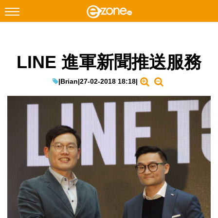
搜尋
LINE 進軍新聞推送服務
Facebook
Instagram
科技焦點
|
Brian
|
27-02-2018 18:18
|
網絡生活
遊戲動漫
教學評測
EduTech
IT Times
生成式AI與雲端應用
Enterprise Digital Transformation