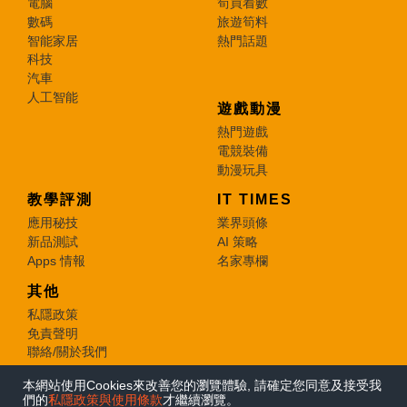
電腦
筍買着數
數碼
旅遊筍料
智能家居
熱門話題
科技
汽車
人工智能
遊戲動漫
熱門遊戲
電競裝備
動漫玩具
教學評測
IT TIMES
應用秘技
業界頭條
新品測試
AI 策略
Apps 情報
名家專欄
其他
私隱政策
免責聲明
聯絡/關於我們
本網站使用Cookies來改善您的瀏覽體驗, 請確定您同意及接受我
© 2026 e-zone. All Rights Reserved.
們的
私隱政策與使用條款
才繼續瀏覽。