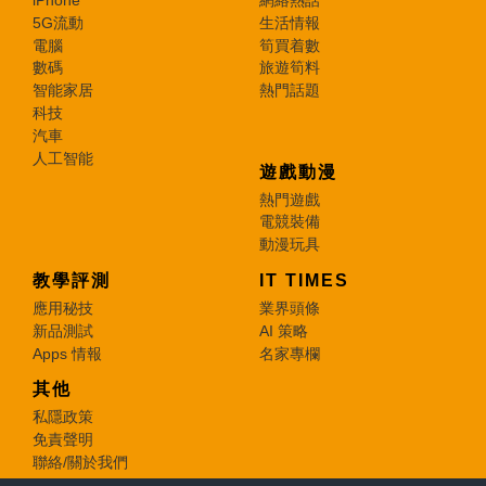
5G流動
生活情報
電腦
筍買着數
數碼
旅遊筍料
智能家居
熱門話題
科技
汽車
人工智能
遊戲動漫
熱門遊戲
電競裝備
動漫玩具
教學評測
IT TIMES
應用秘技
業界頭條
新品測試
AI 策略
Apps 情報
名家專欄
其他
私隱政策
免責聲明
聯絡/關於我們