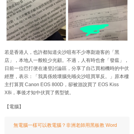
特集
若是香港人，也許都知道尖沙咀有不少專劏遊客的「黑
店」，本地人一般較少光顧。不過，人有時也會「發瘟」，
日前一位巴打便在連登討論區，分享了自己買相機時的中伏
經歷，表示：「我真係燒壞腦先喺尖沙咀買單反。」原本樓
主打算買 Canon EOS 800D，卻被游說買了 EOS Kiss
X8i，事後才知中伏買了舊型號。
【電腦】
無電腦一樣可以教電腦？非洲老師用黑板教 Word