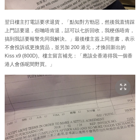
翌日樓主打電話要求退貨，「點知對方勁惡，然後我直情踩
上門話要退，佢哋唔肯退，話可以七折回收，我梗係唔肯，
搞到我話要報警先同我解決。」最後樓主簽上同意書，表示
不會投訴或更換貨品，並另加 200 港元，才換回新出的
Kiss x9 (800D)。樓主留言補充：「應該全香港得我一個香
港人會係呢間野買。」