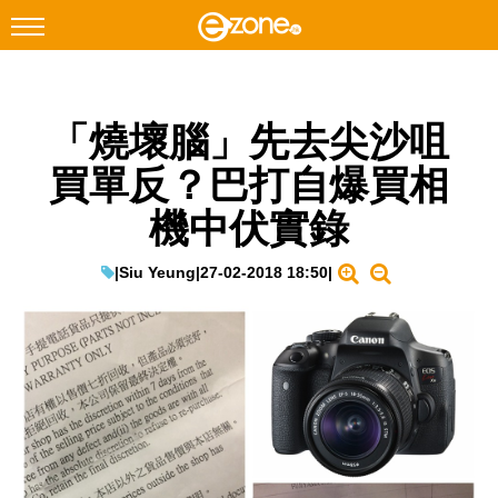
搜尋
「燒壞腦」先去尖沙咀
Facebook
Instagram
買單反？巴打自爆買相
科技焦點
機中伏實錄
網絡生活
遊戲動漫
|
Siu Yeung
|
27-02-2018 18:50
|
教學評測
EduTech
IT Times
生成式AI與雲端應用
Enterprise Digital Transformation