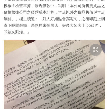
後樓主檢查單據，發現條款中，寫明「本公司所售賣貨品之
價格根據公司之經營成本計算，本店以外之貨品售價與本店
無關。」樓主續道：「好人好姐點會寫呢句，之後即刻上網
查下呢間鋪頭，果然原來係黑店，好多大陸客岀 post 呻，
即刻灰到爆。」