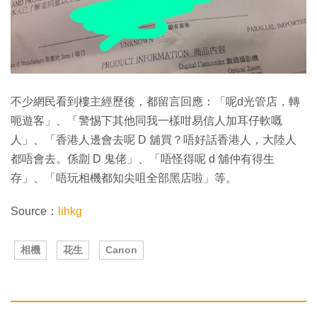
不少網民看到樓主經歷後，都留言回應：「呢d光管店，轉
呃遊客」、「警惕下其他同我一樣咁易信人加耳仔軟嘅
人」、「香港人邊會去呢 D 舖買？唔好話香港人，大陸人
都唔會去。係劏 D 鬼佬」、「唔怪得呢 d 舖仲有得生
存」、「唔玩相機都知尖咀全部黑店啦」等。
Source：
lihkg
相機
花生
Canon