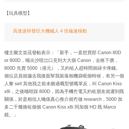
【玩具模型】
高達迷研發巨大機械人 4 倍龜速移動
樓主圖文並荗發帖表示：「新手，一直想買部 Canon 80D
or 800D，喺尖沙咀岀口見到大大個 Canon，去格下價，
800D 先賣 5000（港元），又約咗人趕時間就碌卡俾錢。
個位店員就攞去我後面幫我裝落相機袋呢個時候，有另一個
人黎 sell 其他我之前未聽過嘅型號嘅單反，叫 Canon Kiss
x8i，之後喺咁踩 800D，因為手機冇電又約咗朋友就遲到既
關係，於是相信人哋係真心推介就冇做 research，5000 加
多二千幾換咗個個 Canon Kiss x8i 同加個 HD 既 Marco
鏡。」