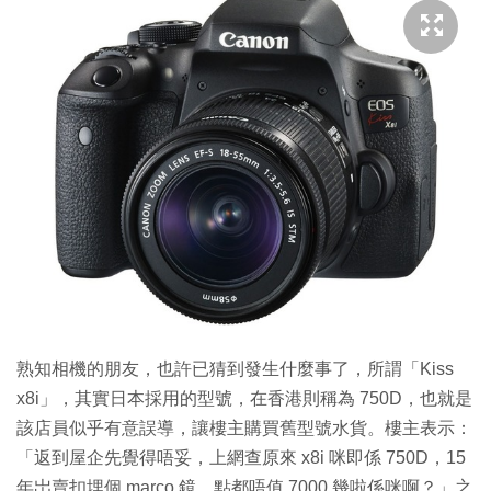
熟知相機的朋友，也許已猜到發生什麼事了，所謂「Kiss
x8i」，其實日本採用的型號，在香港則稱為 750D，也就是
該店員似乎有意誤導，讓樓主購買舊型號水貨。樓主表示：
「返到屋企先覺得唔妥，上網查原來 x8i 咪即係 750D，15
年岀賣扣埋個 marco 鏡，點都唔值 7000 幾啦係咪啊？」之