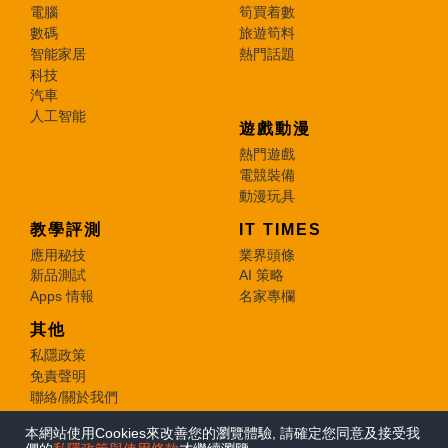
電腦
筍買着數
數碼
旅遊筍料
智能家居
熱門話題
科技
汽車
人工智能
遊戲動漫
熱門遊戲
電競裝備
動漫玩具
教學評測
IT TIMES
應用秘技
業界頭條
新品測試
AI 策略
Apps 情報
名家專欄
其他
私隱政策
免責聲明
聯絡/關於我們
本網站使用Cookies來改善您的瀏覽體驗, 請確定您同意及接受我
© 2026 e-zone. All Rights Reserved.