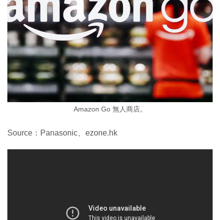
Amazon Go 無人商店。
Source：Panasonic、ezone.hk