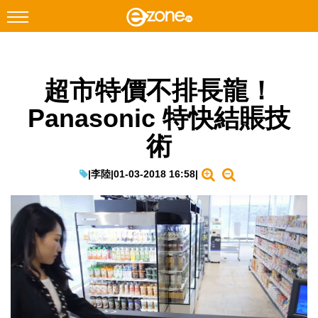
搜尋
超市特價不排長龍！
Facebook
Instagram
Panasonic 特快結賬技
科技焦點
術
網絡生活
遊戲動漫
|
李陸
|
01-03-2018 16:58
|
教學評測
EduTech
IT Times
生成式AI與雲端應用
Enterprise Digital Transformation