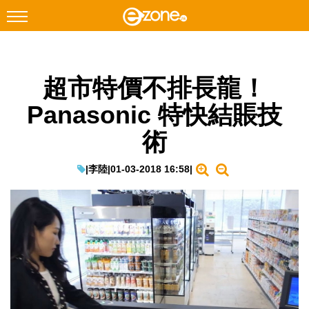
搜尋
超市特價不排長龍！
Facebook
Instagram
Panasonic 特快結賬技
科技焦點
術
網絡生活
遊戲動漫
|
李陸
|
01-03-2018 16:58
|
教學評測
EduTech
IT Times
生成式AI與雲端應用
Enterprise Digital Transformation