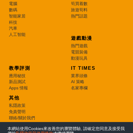
電腦
筍買着數
數碼
旅遊筍料
智能家居
熱門話題
科技
汽車
人工智能
遊戲動漫
熱門遊戲
電競裝備
動漫玩具
教學評測
IT TIMES
應用秘技
業界頭條
新品測試
AI 策略
Apps 情報
名家專欄
其他
私隱政策
免責聲明
聯絡/關於我們
本網站使用Cookies來改善您的瀏覽體驗, 請確定您同意及接受我
© 2026 e-zone. All Rights Reserved.