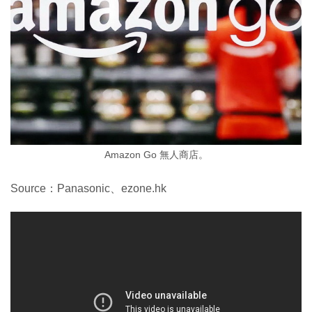
Amazon Go 無人商店。
Source：Panasonic、ezone.hk