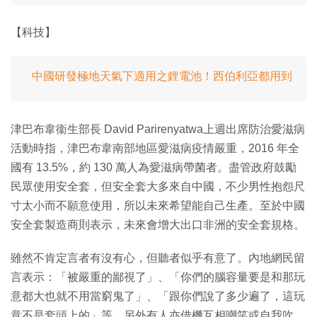
【科技】
中國研發極地天氣下適用之鋰電池！西伯利亞都用到
津巴布韋衞生部長 David Parirenyatwa上週出席防治愛滋病
活動時指，津巴布韋南部地區愛滋病疫情嚴重，2016 年全
國有 13.5%，約 130 萬人為愛滋病帶菌者。盡管政府鼓勵
民眾使用安全套，但安全套大多來自中國，不少男性抱怨尺
寸太小而不願意使用，所以未來希望能自己生產。至於中國
安全套製造商則表示，未來會增大出口非洲的安全套規格。
雖然不肯定言者有沒有心，但聽者似乎有意了。內地網民留
言表示：「被嚴重的鄙視了」、「你們的腦容量要是和那玩
意都大也就不用當窮鬼了」、「跟你們說了多少遍了，這玩
意不是套頭上的」等。另外有人亦借機互相嘲笑或自我吹