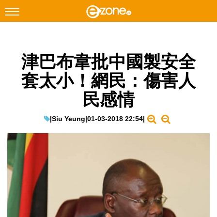
搜尋
津巴布韋批中國製安全
Facebook
Instagram
套太小！網民：傷害人
科技焦點
民感情
網絡生活
遊戲動漫
|
Siu Yeung
|
01-03-2018 22:54
|
教學評測
EduTech
IT Times
生成式AI與雲端應用
Enterprise Digital Transformation