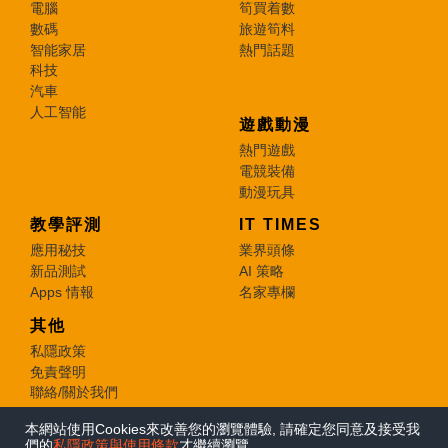
電腦
筍買着數
數碼
旅遊筍料
智能家居
熱門話題
科技
汽車
人工智能
遊戲動漫
熱門遊戲
電競裝備
動漫玩具
教學評測
IT TIMES
應用秘技
業界頭條
新品測試
AI 策略
Apps 情報
名家專欄
其他
私隱政策
免責聲明
聯絡/關於我們
本網站使用Cookies來改善您的瀏覽體驗, 請確定您同意及接受我
© 2026 e-zone. All Rights Reserved.
們的
私隱政策與使用條款
才繼續瀏覽。