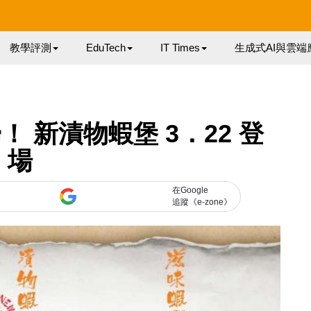
教學評測
EduTech
IT Times
生成式AI與雲端
 新漬物蝦堡 3．22 登
場
在Google
追蹤《e-zone》