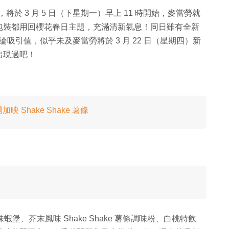
將於 3 月 5 日（下星期一）早上 11 時開始，麥當勞就
包裝都用回櫻花春日主題，充滿清新氣息！同日雖有全新
不過論吸引值，似乎未及麥當勞將於 3 月 22 日（星期四）新
出現過吧！
 Shake Shake 薯條
蝦堡、芥末風味 Shake Shake 薯條調味粉、白桃特飲