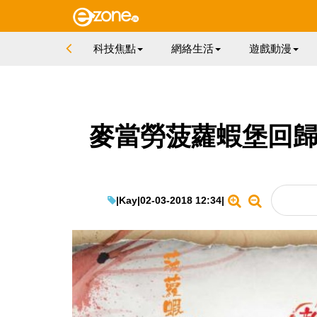
科技焦點
網絡生活
遊戲動漫
麥當勞菠蘿蝦堡回歸！
|
Kay
|
02-03-2018 12:34
|