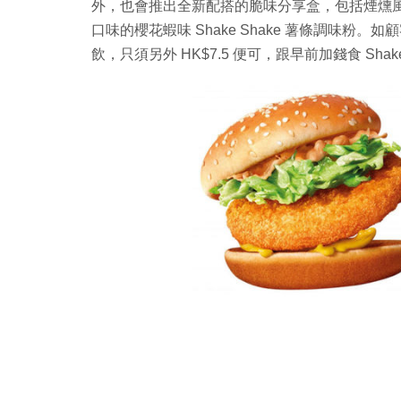
外，也會推出全新配搭的脆味分享盒，包括煙燻風
口味的櫻花蝦味 Shake Shake 薯條調味粉。如
飲，只須另外 HK$7.5 便可，跟早前加錢食 Sha