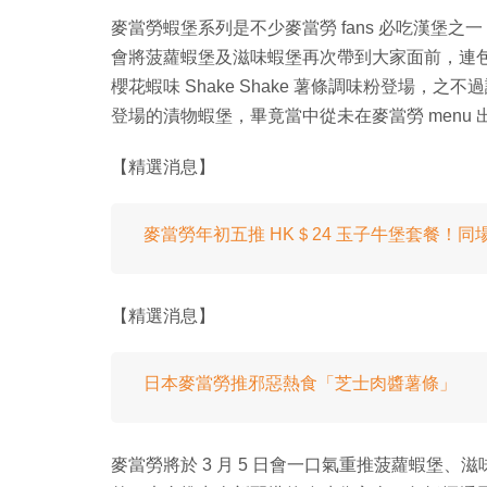
麥當勞蝦堡系列是不少麥當勞 fans 必吃漢堡之一，
會將菠蘿蝦堡及滋味蝦堡再次帶到大家面前，連
櫻花蝦味 Shake Shake 薯條調味粉登場，之
登場的漬物蝦堡，畢竟當中從未在麥當勞 menu 
【精選消息】
麥當勞年初五推 HK＄24 玉子牛堡套餐！同場加映
【精選消息】
日本麥當勞推邪惡熱食「芝士肉醬薯條」
麥當勞將於 3 月 5 日會一口氣重推菠蘿蝦堡、滋味