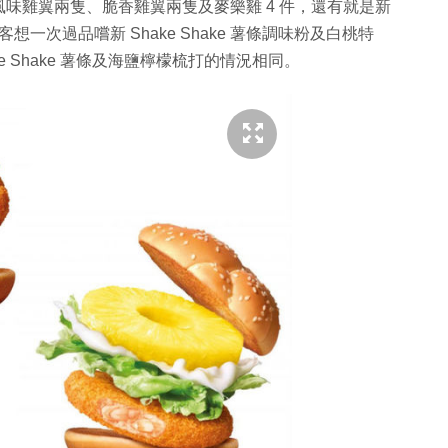
味雞翼兩隻、脆香雞翼兩隻及麥樂雞 4 件，還有就是新
顧客想一次過品嚐新 Shake Shake 薯條調味粉及白桃特
ke Shake 薯條及海鹽檸檬梳打的情況相同。