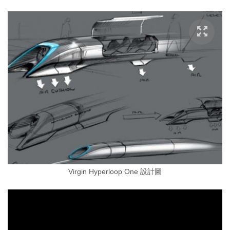
Virgin Hyperloop One 設計圖