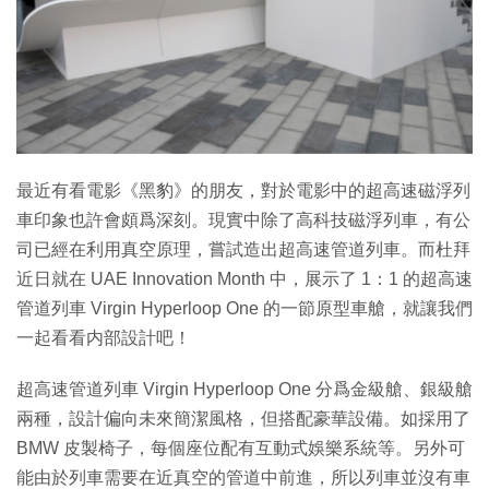
最近有看電影《黑豹》的朋友，對於電影中的超高速磁浮列
車印象也許會頗爲深刻。現實中除了高科技磁浮列車，有公
司已經在利用真空原理，嘗試造出超高速管道列車。而杜拜
近日就在 UAE Innovation Month 中，展示了 1：1 的超高速
管道列車 Virgin Hyperloop One 的一節原型車艙，就讓我們
一起看看内部設計吧！
超高速管道列車 Virgin Hyperloop One 分爲金級艙、銀級艙
兩種，設計偏向未來簡潔風格，但搭配豪華設備。如採用了
BMW 皮製椅子，每個座位配有互動式娛樂系統等。另外可
能由於列車需要在近真空的管道中前進，所以列車並沒有車