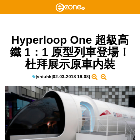
Hyperloop One 超級高
鐵 1：1 原型列車登場！
杜拜展示原車内裝
|
shiuhk
|
02-03-2018 19:08
|