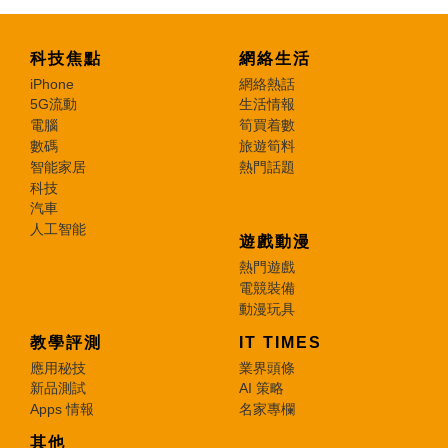
科技焦點
網絡生活
iPhone
網絡熱話
5G流動
生活情報
電腦
筍買着數
數碼
旅遊筍料
智能家居
熱門話題
科技
汽車
人工智能
遊戲動漫
熱門遊戲
電競裝備
動漫玩具
教學評測
IT TIMES
應用秘技
業界頭條
新品測試
AI 策略
Apps 情報
名家專欄
其他