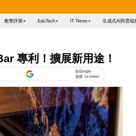
教學評測
EduTech
IT Times
生成式AI與雲端
ch Bar 專利！擴展新用途！
在Google
追蹤《e-zone》