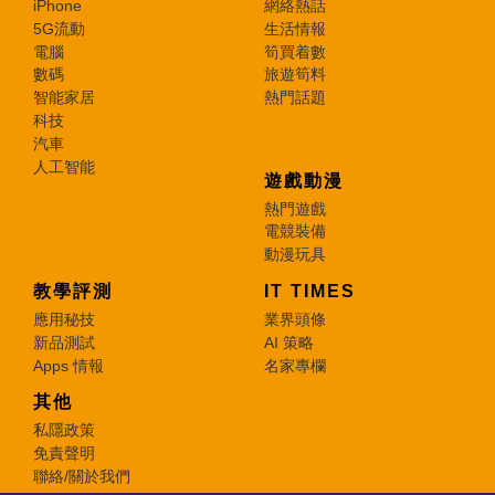
iPhone
網絡熱話
5G流動
生活情報
電腦
筍買着數
數碼
旅遊筍料
智能家居
熱門話題
科技
汽車
人工智能
遊戲動漫
熱門遊戲
電競裝備
動漫玩具
教學評測
IT TIMES
應用秘技
業界頭條
新品測試
AI 策略
Apps 情報
名家專欄
其他
私隱政策
免責聲明
聯絡/關於我們