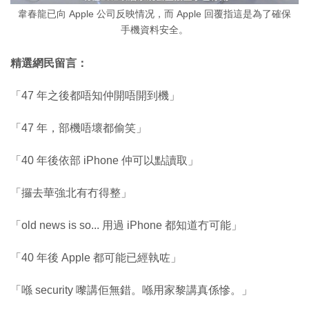
韋春龍已向 Apple 公司反映情况，而 Apple 回覆指這是為了確保
手機資料安全。
精選網民留言：
「47 年之後都唔知仲開唔開到機」
「47 年，部機唔壞都偷笑」
「40 年後依部 iPhone 仲可以點讀取」
「攞去華強北有冇得整」
「old news is so... 用過 iPhone 都知道冇可能」
「40 年後 Apple 都可能已經執咗」
「喺 security 嚟講佢無錯。喺用家黎講真係慘。」