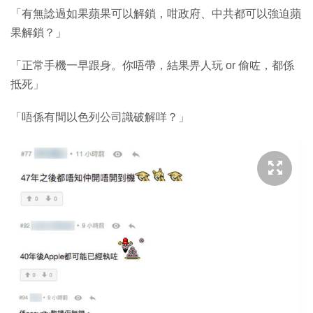
「有無諗過如果蘋果可以解鎖，咁政府、中共都可以強迫蘋
果解鎖？」
「正常手機一早跟身。你唔帶，結果畀人玩 or 偷咗，都係
抵死」
「唔係有間以色列公司識破解咩？」