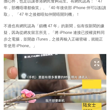
擔心外，也足以讓香港網民食夠花生。有網民認為：「47
年，部機唔壞都偷笑」、「40 年後依部 iPhone 仲可以點讀
取」、「47 年之後都唔知仲開唔開到機」！
不過也有網民認為「鎖機 47 年」的新聞，似有假新聞的嫌
疑，因為從網友留言所見，「將 iPhone 連接已授權資料同
步之電腦，並開啟 iTunes，之後再輸入正確密確，就能正
常使用 iPhone。」