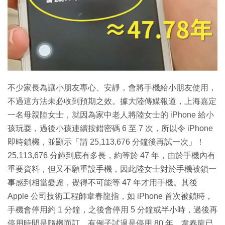
特集
不少家長為讓小朋友專心、安靜，會將手機給小朋友使用，
不過這方法未必收到預期之效。據大陸傳媒報道，上海嘉定
一名母親陸女士，就因為家中老人將陸女士的 iPhone 給小
孩玩耍，過後小孩連續按錯密碼 6 至 7 次，所以令 iPhone
即時鎖機，並顯示「請 25,113,676 分鐘後再試一次」！
25,113,676 分鐘到底有多長，約等於 47 年，由於手機內有
重要資料，但又不願重設手機，因此陸女士對於手機被鎖一
事感到相當憂慮，覺得不可能等 47 年才用手機。其後
Apple 公司技術工程師韋春龍指，如 iPhone 首次被鎖時，
手機會停用約 1 分鐘，之後會停用 5 分鐘或半小時，過後再
停用時間是隨機而訂，有例子試過是停用 80 年。韋春龍已