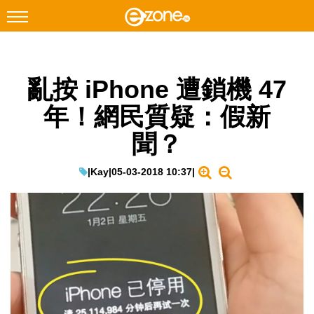
搜尋
亂按 iPhone 遭鎖機 47
Facebook
Instagram
年！網民質疑：假新
科技焦點
聞？
網絡生活
遊戲動漫
|
Kay
|
05-03-2018 10:37
|
教學評測
EduTech
IT Times
生成式AI與雲端應用
Enterprise Digital Transformation