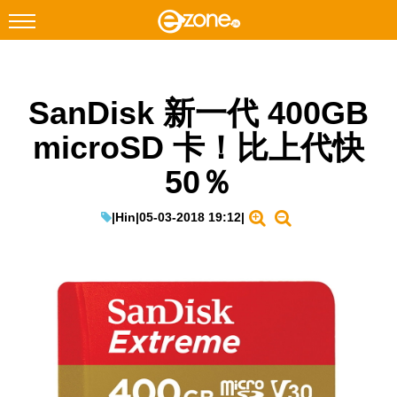
搜尋
SanDisk 新一代 400GB
Facebook
Instagram
microSD 卡！比上代快
科技焦點
50％
網絡生活
遊戲動漫
|
Hin
|
05-03-2018 19:12
|
教學評測
EduTech
IT Times
生成式AI與雲端應用
Enterprise Digital Transformation