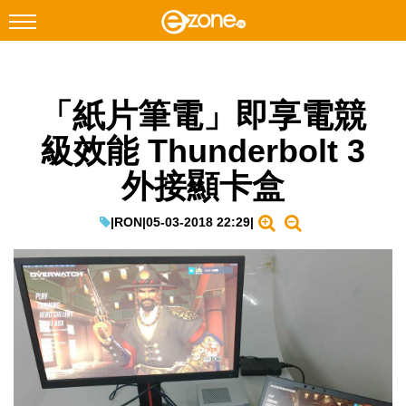
搜尋
「紙片筆電」即享電競
Facebook
Instagram
級效能 Thunderbolt 3
科技焦點
外接顯卡盒
網絡生活
遊戲動漫
|
RON
|
05-03-2018 22:29
|
教學評測
EduTech
IT Times
生成式AI與雲端應用
Enterprise Digital Transformation