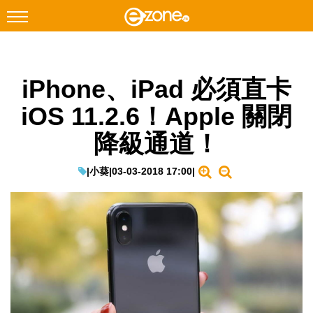
搜尋
iPhone、iPad 必須直卡
Facebook
Instagram
iOS 11.2.6！Apple 關閉
科技焦點
降級通道！
網絡生活
遊戲動漫
|
小葵
|
03-03-2018 17:00
|
教學評測
EduTech
IT Times
生成式AI與雲端應用
Enterprise Digital Transformation