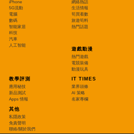
iPhone
網絡熱話
5G流動
生活情報
電腦
筍買着數
數碼
旅遊筍料
智能家居
熱門話題
科技
汽車
人工智能
遊戲動漫
熱門遊戲
電競裝備
動漫玩具
教學評測
IT TIMES
應用秘技
業界頭條
新品測試
AI 策略
Apps 情報
名家專欄
其他
私隱政策
免責聲明
聯絡/關於我們