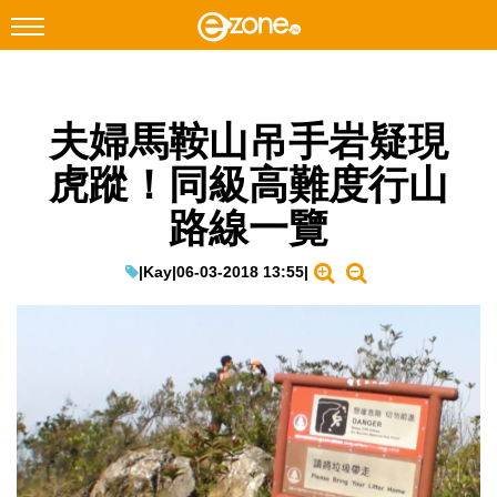
搜尋
夫婦馬鞍山吊手岩疑現
Facebook
Instagram
虎蹤！同級高難度行山
科技焦點
路線一覽
網絡生活
遊戲動漫
|
Kay
|
06-03-2018 13:55
|
教學評測
EduTech
IT Times
生成式AI與雲端應用
Enterprise Digital Transformation