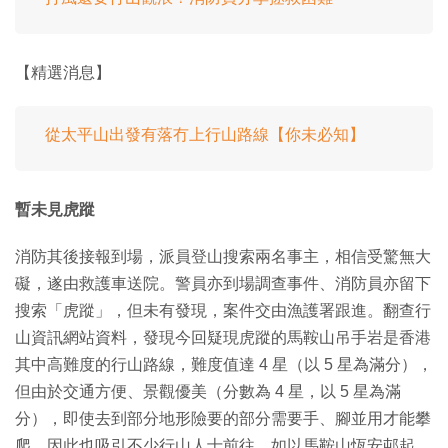
【精選消息】
從太平山出發有落冇上行山路線【你未必知】
暫未見虎蹤
消防其後接報到場，派員登山搜索兩名事主，相信受驚無大
礙，遂由救護車送院。警員亦到場調查事件、消防員亦留下
搜索「虎蹤」，但未有發現，案件交由漁護署跟進。翻查行
山資訊網站資料，發現今回疑現虎蹤的馬鞍山吊手岩是香港
其中高難度的行山路線，難度值達 4 星（以 5 星為滿分），
但由於交通方便、景觀優美（分數為 4 星，以 5 星為滿
分），即使去到部分地形險要的部分需要手、腳並用才能攀
爬，因此也吸引不少行山人士前往。如以馬鞍山恆安邨起