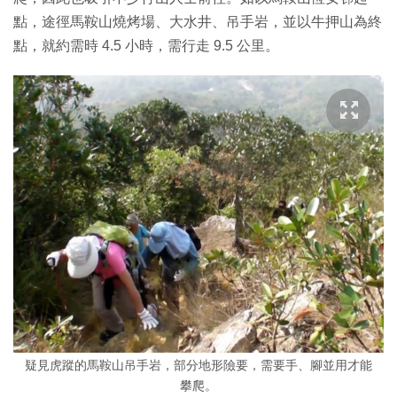
點，途徑馬鞍山燒烤場、大水井、吊手岩，並以牛押山為終
點，就約需時 4.5 小時，需行走 9.5 公里。
疑見虎蹤的馬鞍山吊手岩，部分地形險要，需要手、腳並用才能
攀爬。