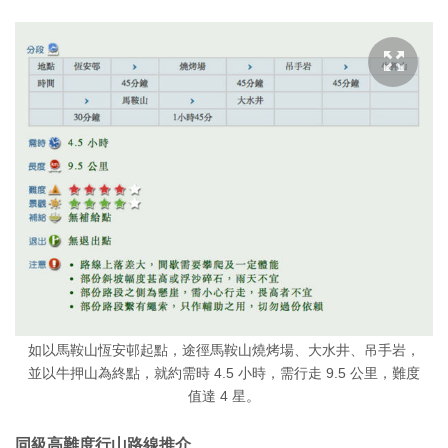
如以馬鞍山恆安邨起點，途徑馬鞍山燒烤場、大水井、吊手岩，
並以牛押山為終點，就約需時 4.5 小時，需行走 9.5 公里，難度
值達 4 星。
同級高難度行山路線推介