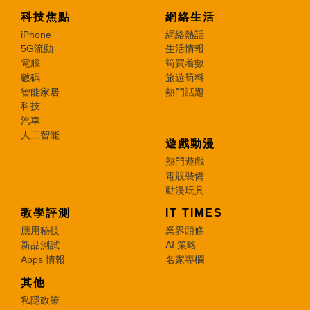
科技焦點
網絡生活
iPhone
網絡熱話
5G流動
生活情報
電腦
筍買着數
數碼
旅遊筍料
智能家居
熱門話題
科技
汽車
人工智能
遊戲動漫
熱門遊戲
電競裝備
動漫玩具
教學評測
IT TIMES
應用秘技
業界頭條
新品測試
AI 策略
Apps 情報
名家專欄
其他
私隱政策