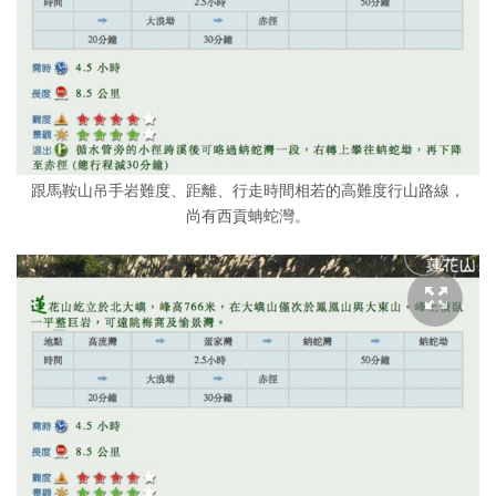
跟馬鞍山吊手岩難度、距離、行走時間相若的高難度行山路線，
尚有西貢蚺蛇灣。