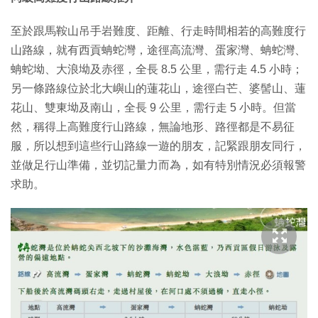
至於跟馬鞍山吊手岩難度、距離、行走時間相若的高難度行
山路線，就有西貢蚺蛇灣，途徑高流灣、蛋家灣、蚺蛇灣、
蚺蛇坳、大浪坳及赤徑，全長 8.5 公里，需行走 4.5 小時；
另一條路線位於北大嶼山的蓮花山，途徑白芒、婆髻山、蓮
花山、雙東坳及南山，全長 9 公里，需行走 5 小時。但當
然，稱得上高難度行山路線，無論地形、路徑都是不易征
服，所以想到這些行山路線一遊的朋友，記緊跟朋友同行，
並做足行山準備，並切記量力而為，如有特別情況必須報警
求助。