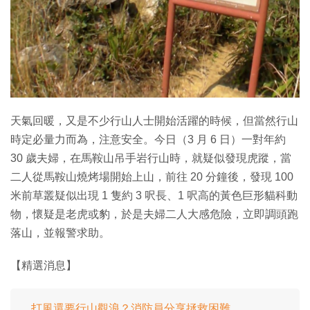
特集
天氣回暖，又是不少行山人士開始活躍的時候，但當然行山
時定必量力而為，注意安全。今日（3 月 6 日）一對年約
30 歲夫婦，在馬鞍山吊手岩行山時，就疑似發現虎蹤，當
二人從馬鞍山燒烤場開始上山，前往 20 分鐘後，發現 100
米前草叢疑似出現 1 隻約 3 呎長、1 呎高的黃色巨形貓科動
物，懷疑是老虎或豹，於是夫婦二人大感危險，立即調頭跑
落山，並報警求助。
【精選消息】
打風還要行山觀浪？消防員分享拯救困難