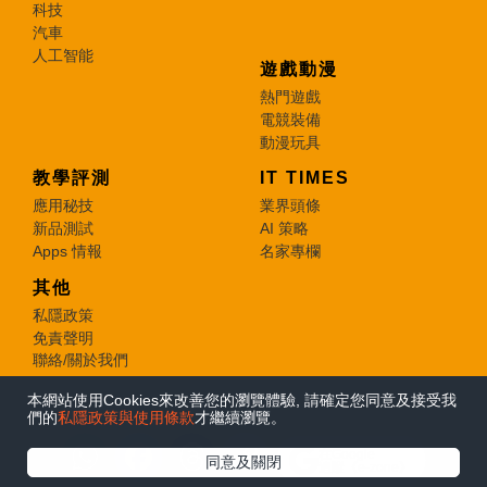
科技
汽車
人工智能
遊戲動漫
熱門遊戲
電競裝備
動漫玩具
教學評測
IT TIMES
應用秘技
業界頭條
新品測試
AI 策略
Apps 情報
名家專欄
其他
私隱政策
免責聲明
聯絡/關於我們
本網站使用Cookies來改善您的瀏覽體驗, 請確定您同意及接受我
© 2026 e-zone. All Rights Reserved.
們的
私隱政策與使用條款
才繼續瀏覽。
在Google
同意及關閉
追蹤《e-zone》