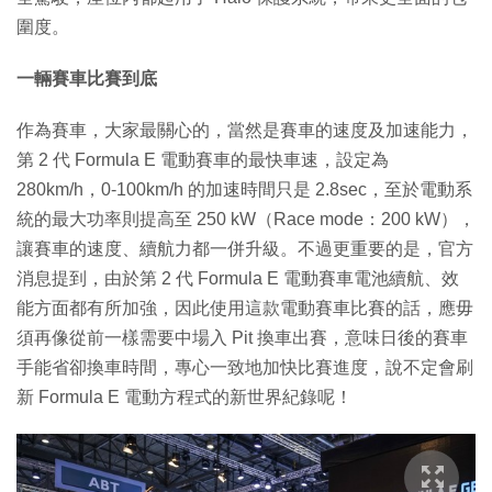
圍度。
一輛賽車比賽到底
作為賽車，大家最關心的，當然是賽車的速度及加速能力，
第 2 代 Formula E 電動賽車的最快車速，設定為
280km/h，0-100km/h 的加速時間只是 2.8sec，至於電動系
統的最大功率則提高至 250 kW（Race mode：200 kW），
讓賽車的速度、續航力都一併升級。不過更重要的是，官方
消息提到，由於第 2 代 Formula E 電動賽車電池續航、效
能方面都有所加強，因此使用這款電動賽車比賽的話，應毋
須再像從前一樣需要中場入 Pit 換車出賽，意味日後的賽車
手能省卻換車時間，專心一致地加快比賽進度，說不定會刷
新 Formula E 電動方程式的新世界紀錄呢！