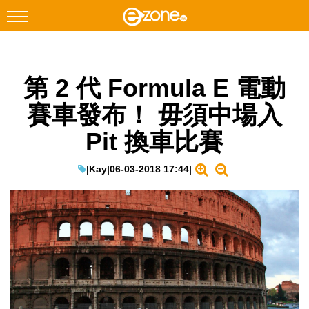
搜尋
第 2 代 Formula E 電動
Facebook
Instagram
賽車發布！ 毋須中場入
科技焦點
Pit 換車比賽
網絡生活
遊戲動漫
|
Kay
|
06-03-2018 17:44
|
教學評測
EduTech
IT Times
生成式AI與雲端應用
Enterprise Digital Transformation