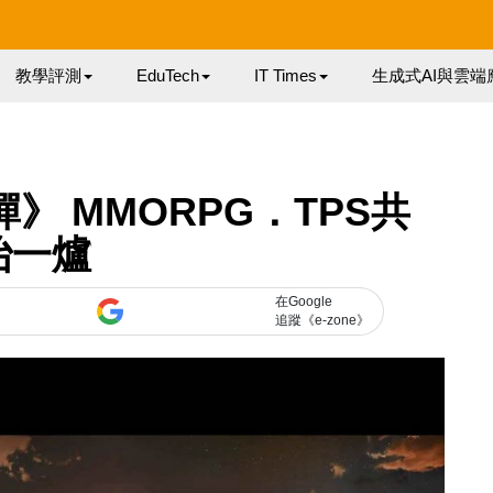
教學評測
EduTech
IT Times
生成式AI與雲端
》 MMORPG．TPS共
冶一爐
在Google
追蹤《e-zone》