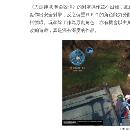
《刀劍神域 奪命凶彈》的射擊操作並不困難，
點作出安全射擊，反之偏重ＲＰＧ的角色能力分
料循環。玩家除了作為原創角色，亦有機會以主
改編遊戲，算是滿有深度的作品。
《刀劍