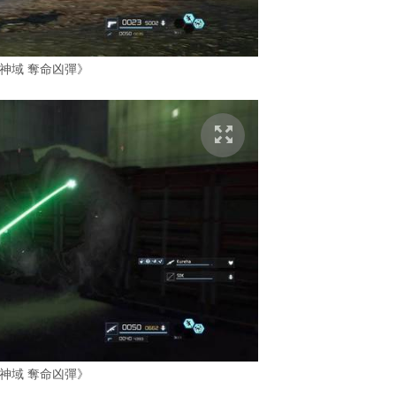
神域 奪命凶彈》
神域 奪命凶彈》