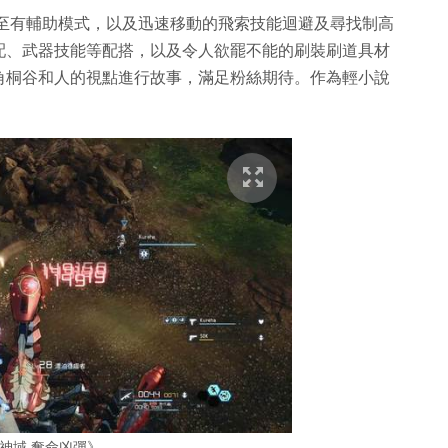
甚至有輔助模式，以及迅速移動的飛索技能迴避及尋找制高
配、武器技能等配搭，以及令人欲罷不能的刷裝刷道具材
角桐谷和人的視點進行故事，滿足粉絲期待。作為輕小說
神域 奪命凶彈》