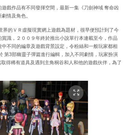
的遊戲作品有不同發揮空間，最新一集《刀劍神域 奪命凶
新劇情及角色。
來世界的ＶＲ虛擬現實網上遊戲為題材，很早便預計到了今
的賞識，２００９年終於推出小說單行本連載至今，作品
說中不同的編章及遊戲背景設定，令粉絲和一般玩家都相
於 第3部幽靈子彈篇進行編輯，加入不同劇情，玩家扮演
玩家，偶然取得稀有道具及遇到主角桐谷和人和他的遊戲伙伴，為了