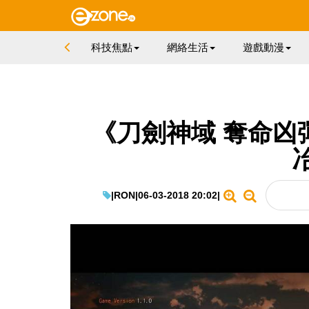
科技焦點
網絡生活
遊戲動漫
《刀劍神域 奪命凶彈
|
RON
|
06-03-2018 20:02
|