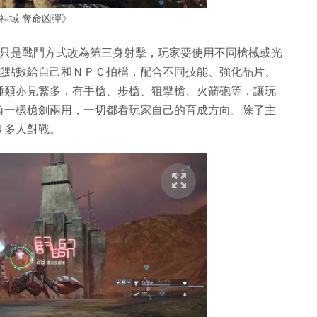
神域 奪命凶彈》
，只是戰鬥方式改為第三身射擊，玩家要使用不同槍械或光
能點數給自己和ＮＰＣ拍檔，配合不同技能、強化晶片、
種類亦見繁多，有手槍、步槍、狙擊槍、火箭砲等，讓玩
角一樣槍劍兩用，一切都看玩家自己的育成方向。除了主
４多人對戰。