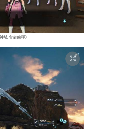
神域 奪命凶彈》