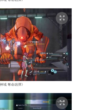
神域 奪命凶彈》