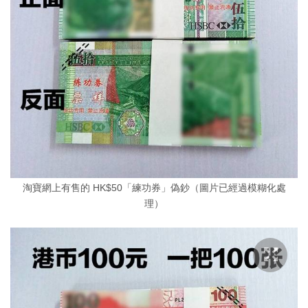
淘寶網上有售的 HK$50「練功券」偽鈔（圖片已經過模糊化處
理）