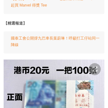
起買 Marvel 得獎 Tee
【精選報道】
國泰工會公開撐九巴車長葉蔚琳！呼籲打工仔站同一
陣線