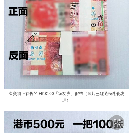
淘寶網上有售的 HK$100「練功券」假幣（圖片已經過模糊化處
理）