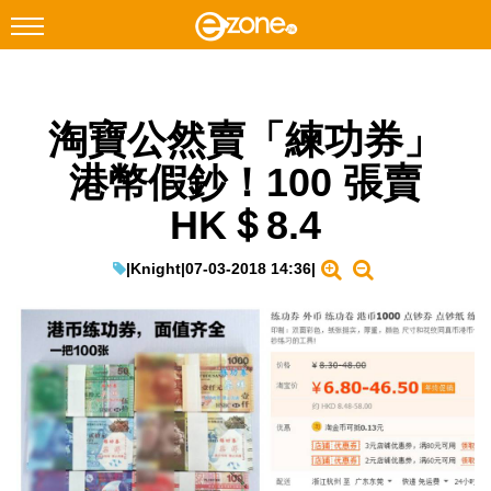
搜尋
淘寶公然賣「練功券」
Facebook
Instagram
港幣假鈔！100 張賣
科技焦點
HK＄8.4
網絡生活
遊戲動漫
|
Knight
|
07-03-2018 14:36
|
教學評測
EduTech
IT Times
生成式AI與雲端應用
Enterprise Digital Transformation