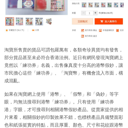
特集
淘寶所售賣的貨品可謂包羅萬有，各類奇珍異貨均有發售，
部分貨品甚至未必符合香港法例。近日有網民發現淘寶網上
竟然以「練功券」名義，出售像真度十分高的港幣假鈔，讓
市民擔心這些「練功券」、「淘寶幣」有機會流入市面，構
成混亂。
如果在淘寶網上使用「港幣」、「假幣」和「偽鈔」等字
眼，均無法搜尋到港幣「練功券」。只有使用「練功券
港」字眼，才可搜尋到相關港幣假鈔產品。從賣家提供的相
片來看，相關假鈔的印製效果不錯，也標榜產品具備雙面彩
色和紙張挺實的特點，而且厚重、顏色、尺寸和花紋跟港幣