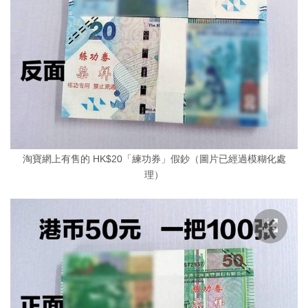
淘寶網上有售的 HK$20「練功券」假鈔（圖片已經過模糊化處
理）