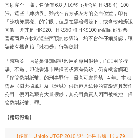
真鈔完全一樣，售價僅 6.8 人民幣（折合約 HK$8.4）100
張。這些「練功券」雖然在右方或左方的空白位置，印有
「練功券票樣」的字眼，但是在黑暗環境下，或會較難辨認
真假。尤其是 HK$20、HK$50 和 HK$100 的細面額鈔票，
普遍商戶在收取這些面額的鈔票時，均不會作仔細辨認，讓
騙徒有機會藉「練功券」行騙斂財。
「練功券」原意是供訓練點鈔用的專用假鈔，而非用於行
騙。不過，即使香港市民保管或藏有偽鈔，仍有機會觸犯
「保管偽製紙幣」的刑事罪行，最高可處監禁 14 年。本地
曾為《樹大招風》及《迷城》供應道具紙鈔的電影道具製作
公司，便因為藏有大量假鈔，其公司負責人因而被檢控「保
管偽製紙幣」罪。
【精選報道】
【多圖】Uniqlo UTGP 2018 設計結果出爐 HK＄79