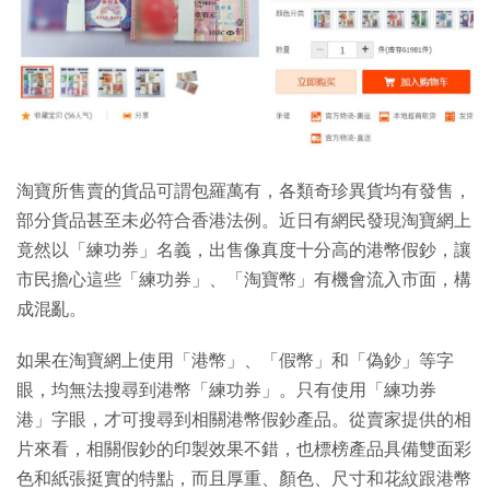
淘寶所售賣的貨品可謂包羅萬有，各類奇珍異貨均有發售，
部分貨品甚至未必符合香港法例。近日有網民發現淘寶網上
竟然以「練功券」名義，出售像真度十分高的港幣假鈔，讓
市民擔心這些「練功券」、「淘寶幣」有機會流入市面，構
成混亂。
如果在淘寶網上使用「港幣」、「假幣」和「偽鈔」等字
眼，均無法搜尋到港幣「練功券」。只有使用「練功券
港」字眼，才可搜尋到相關港幣假鈔產品。從賣家提供的相
片來看，相關假鈔的印製效果不錯，也標榜產品具備雙面彩
色和紙張挺實的特點，而且厚重、顏色、尺寸和花紋跟港幣