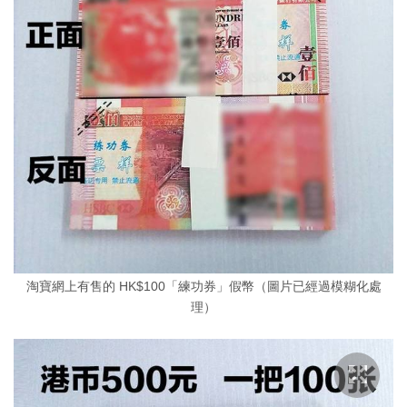
淘寶網上有售的 HK$100「練功券」假幣（圖片已經過模糊化處
理）