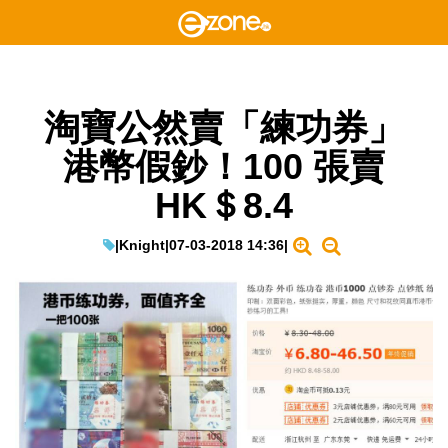
淘寶公然賣「練功券」
港幣假鈔！100 張賣
HK＄8.4
|
Knight
|
07-03-2018 14:36
|