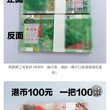
淘寶網上有售的 HK$50「練功券」偽鈔（圖片已經過模糊化處
理）