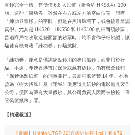
真鈔完全一樣，售價僅 6.8 人民幣（折合約 HK$8.4）100
張。這些「練功券」雖然在右方或左方的空白位置，印有
「練功券票樣」的字眼，但是在黑暗環境下，或會較難辨認
真假。尤其是 HK$20、HK$50 和 HK$100 的細面額鈔票，
普遍商戶在收取這些面額的鈔票時，均不會作仔細辨認，讓
騙徒有機會藉「練功券」行騙斂財。
「練功券」原意是供訓練點鈔用的專用假鈔，而非用於行
騙。不過，即使香港市民保管或藏有偽鈔，仍有機會觸犯
「保管偽製紙幣」的刑事罪行，最高可處監禁 14 年。本地
曾為《樹大招風》及《迷城》供應道具紙鈔的電影道具製作
公司，便因為藏有大量假鈔，其公司負責人因而被檢控「保
管偽製紙幣」罪。
【精選報道】
【多圖】Uniqlo UTGP 2018 設計結果出爐 HK＄79