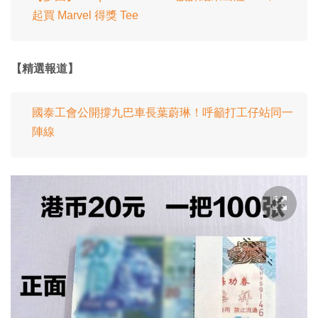
起買 Marvel 得獎 Tee
【精選報道】
國泰工會公開撐九巴車長葉蔚琳！呼籲打工仔站同一
陣線