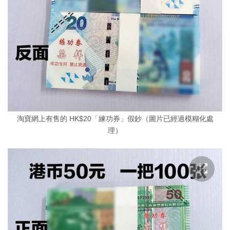
淘寶網上有售的 HK$20「練功券」假鈔（圖片已經過模糊化處
理）