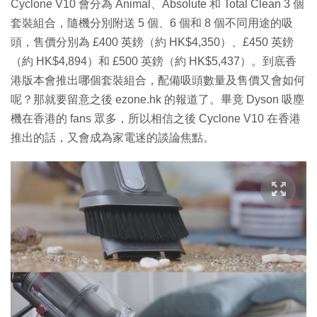
Cyclone V10 會分為 Animal、Absolute 和 Total Clean 3 個
套裝組合，隨機分別附送 5 個、6 個和 8 個不同用途的吸
頭，售價分別為 £400 英鎊（約 HK$4,350）、£450 英鎊
（約 HK$4,894）和 £500 英鎊（約 HK$5,437）。到底香
港版本會推出哪個套裝組合，配備吸頭數量及售價又會如何
呢？那就要留意之後 ezone.hk 的報道了。畢竟 Dyson 吸塵
機在香港的 fans 眾多，所以相信之後 Cyclone V10 在香港
推出的話，又會成為家電迷的談論焦點。