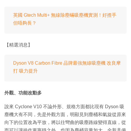
英國 Gtech Multi+ 無線除塵蟎吸塵機實測！好揸手
但唔夠長？
【精選消息】
Dyson V8 Carbon Fibre 品牌最強無線吸塵機 改良摩
打 吸力提升
外觀、功能改動多
說來 Cyclone V10 不論外形、規格方面都比現有 Dyson 吸
塵機大有不同，先是外觀方面，明顯見到塵桶和氣旋從原來
向下的位置改為平放，將以往彎曲的吸塵路線變得直線，從
而可以讓操作更寧靜之外，也因為塵桶容量加大、全新具備