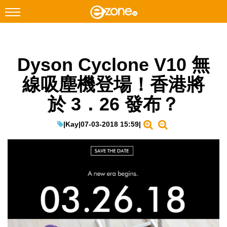
搜尋
Dyson Cyclone V10 無
Facebook
Instagram
線吸塵機登場！香港將
科技焦點
於 3．26 發布？
網絡生活
遊戲動漫
|
Kay
|
07-03-2018 15:59
|
教學評測
EduTech
IT Times
生成式AI與雲端應用
Enterprise Digital Transformation