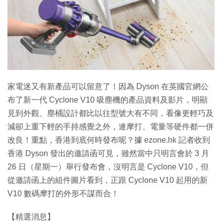
特集
家電迷又有新產品可以留意了！因為 Dyson 在英國官網公
布了新一代 Cyclone V10 吸塵機的產品資料及影片，明顯
見到外觀、塵桶設計都比以往型號大有不同，看像更輕巧及
減卻上重下輕的手持感覺之外，連摩打、電量等硬件都一併
改良！重點，香港到底何時發布呢？據 ezone.hk 記者收到
香港 Dyson 發出的邀請函可見，雖然當中只明言會於 3 月
26 日（星期一）舉行發布會，沒明言是 Cyclone V10，但
從邀請函上的組件圖片看到，正跟 Cyclone V10 起用的新
V10 數碼摩打的外形不謀而合！
【精選消息】