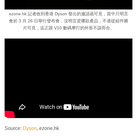
ezone.hk 記者收到香港 Dyson 發出的邀請函可見，當中只明言
會於 3 月 26 日舉行發布會，沒明言是哪款產品，不過從組件圖
片可見，這正跟 V10 數碼摩打的外形不謀而合。
Source:
Dyson
, ezone.hk