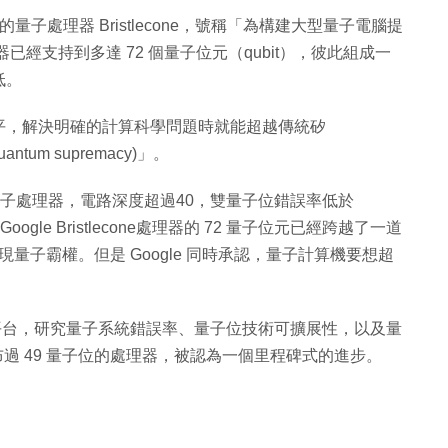
新的量子處理器 Bristlecone，號稱「為構建大型量子電腦提
理器已經支持到多達 72 個量子位元（qubit），彼此組成一
低。
平，解決明確的計算科學問題時就能超越傳統矽
tum supremacy)」。
量子處理器，電路深度超過40，雙量子位錯誤率低於
le Bristlecone處理器的 72 量子位元已經跨越了一道
現量子霸權。但是 Google 同時承認，量子計算機要想超
以作為試驗平台，研究量子系統錯誤率、量子位技術可擴展性，以及量
布過 49 量子位的處理器，被認為一個里程碑式的進步。