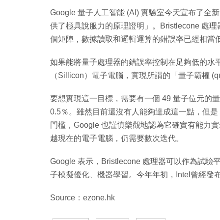
Google 量子人工智能 (AI) 實驗室今天宣布了全
供了極具說服力的原理證明」。Bristlecone 處
個矩陣，數據讀取和邏輯運算的錯誤率已經相當
如果能將量子處理器的錯誤率控制在足夠低的水
（Sillicon）電子電腦，實現所謂的「量子霸權 (quan
要想實現這一目標，需要有一個 49 量子位元的
0.5％。雖然目前還沒有人能夠達成這一點，但是 Goog
門檻，Google 也謹慎樂觀地認為它確實有能力實
越現在的電子電腦，仍需要數次迭代。
Google 表示，Bristlecone 處理器可
子模擬優化、機器學習。今年年初，Intel曾經發
Source：ezone.hk