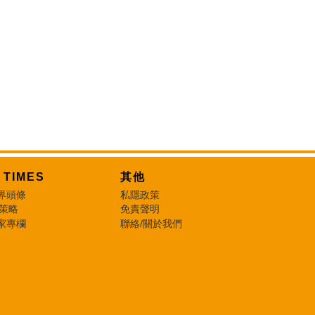
T TIMES
其他
界頭條
私隱政策
 策略
免責聲明
家專欄
聯絡/關於我們