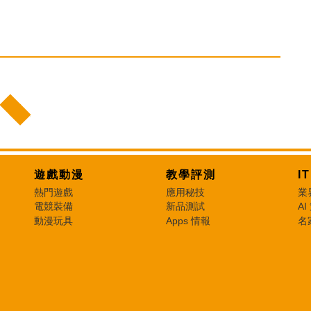
遊戲動漫
教學評測
I
熱門遊戲
應用秘技
業
電競裝備
新品測試
AI
動漫玩具
Apps 情報
名