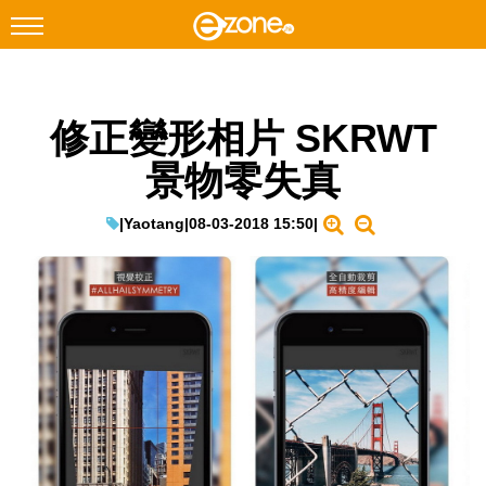
搜尋
修正變形相片 SKRWT
Facebook
Instagram
景物零失真
科技焦點
網絡生活
|
Yaotang
|
08-03-2018 15:50
|
遊戲動漫
教學評測
EduTech
IT Times
生成式AI與雲端應用
Enterprise Digital Transformation