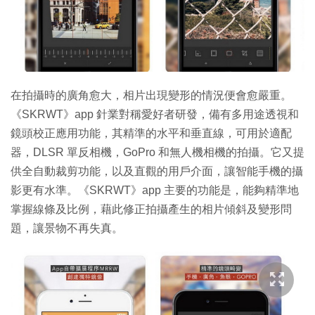
特集
在拍攝時的廣角愈大，相片出現變形的情況便會愈嚴重。
《SKRWT》app 針業對稱愛好者研發，備有多用途透視和
鏡頭校正應用功能，其精準的水平和垂直線，可用於適配
器，DLSR 單反相機，GoPro 和無人機相機的拍攝。它又提
供全自動裁剪功能，以及直觀的用戶介面，讓智能手機的攝
影更有水準。《SKRWT》app 主要的功能是，能夠精準地
掌握線條及比例，藉此修正拍攝產生的相片傾斜及變形問
題，讓景物不再失真。