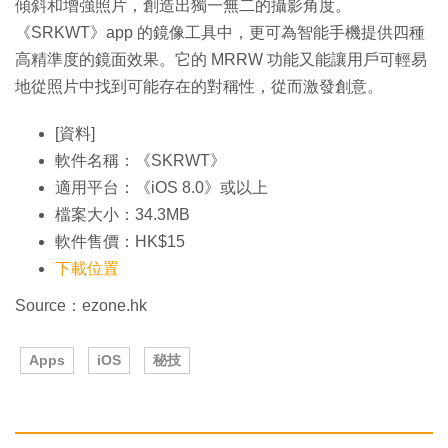
傾斜和增強照片，創造出獨一無二的攝影角度。
《SRKWT》app 的鏡像工具中，更可為智能手機提供四種
高精準度的鏡面效果。它的 MRRW 功能又能讓用戶可輕易
地從照片中找到可能存在的對稱性，從而激發創意。
[資料]
軟件名稱：《SKRWT》
適用平台：《iOS 8.0》或以上
檔案大小：34.3MB
軟件售價：HK$15
下載位置
Source：ezone.hk
Apps
iOS
秘技