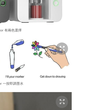
olor 有兩色選擇
olor 一按即調墨水