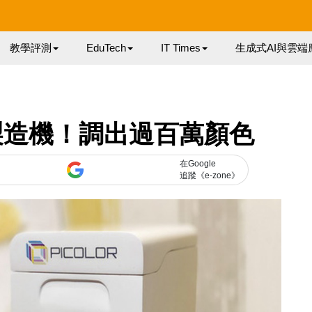
教學評測
EduTech
IT Times
生成式AI與雲端
墨水製造機！調出過百萬顏色
在Google
追蹤《e-zone》