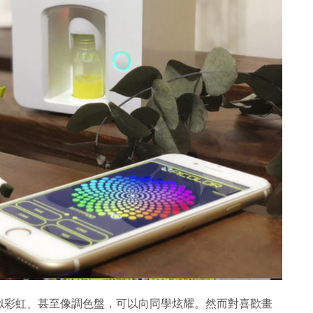
似彩虹、甚至像調色盤，可以向同學炫耀。然而對喜歡畫