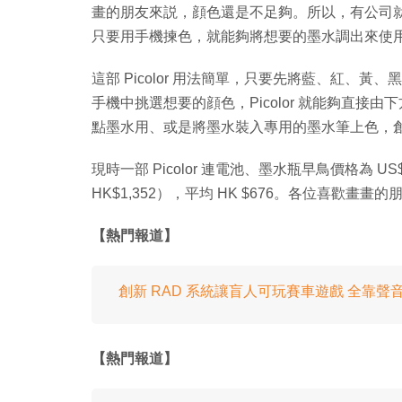
畫的朋友來説，顔色還是不足夠。所以，有公司
只要用手機揀色，就能夠將想要的墨水調出來使
這部 Picolor 用法簡單，只要先將藍、紅、
手機中挑選想要的顔色，Picolor 就能夠直
點墨水用、或是將墨水裝入專用的墨水筆上色，
現時一部 Picolor 連電池、墨水瓶早鳥價格為 US$
HK$1,352），平均 HK $676。各位喜歡畫畫
【熱門報道】
創新 RAD 系統讓盲人可玩賽車遊戲 全靠聲
【熱門報道】