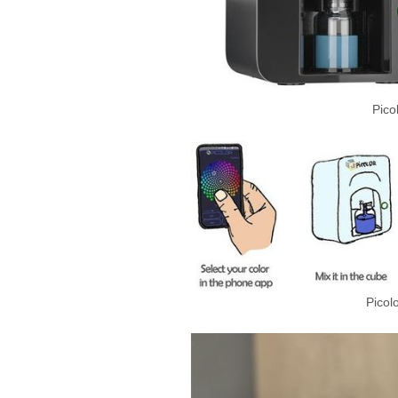
Pic
Pic