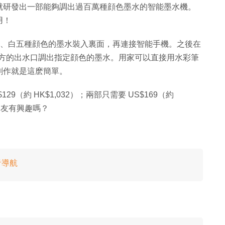
就研發出一部能夠調出過百萬種顔色墨水的智能墨水機。
用！
黃、黑、白五種顔色的墨水裝入裏面，再連接智能手機。之後在
接由下方的出水口調出指定顔色的墨水。用家可以直接用水彩筆
創作就是這麽簡單。
129（約 HK$1,032）；兩部只需要 US$169（約
的朋友有興趣嗎？
音導航