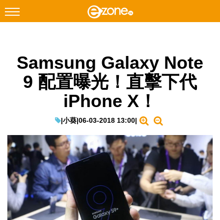
搜尋
Samsung Galaxy Note
Facebook
Instagram
9 配置曝光！直擊下代
科技焦點
iPhone X！
網絡生活
遊戲動漫
|
小葵
|
06-03-2018 13:00
|
教學評測
EduTech
IT Times
生成式AI與雲端應用
Enterprise Digital Transformation