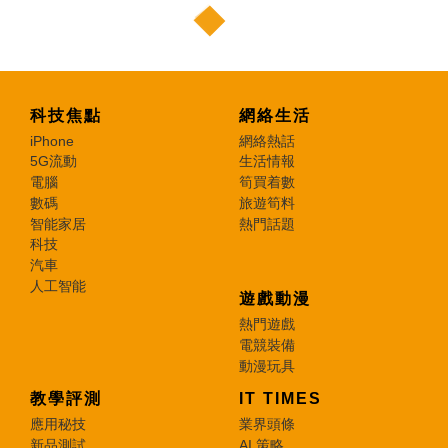
科技焦點
網絡生活
iPhone
網絡熱話
5G流動
生活情報
電腦
筍買着數
數碼
旅遊筍料
智能家居
熱門話題
科技
汽車
人工智能
遊戲動漫
熱門遊戲
電競裝備
動漫玩具
教學評測
IT TIMES
應用秘技
業界頭條
新品測試
AI 策略