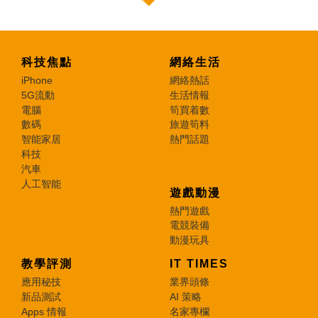
科技焦點
網絡生活
iPhone
網絡熱話
5G流動
生活情報
電腦
筍買着數
數碼
旅遊筍料
智能家居
熱門話題
科技
汽車
人工智能
遊戲動漫
熱門遊戲
電競裝備
動漫玩具
教學評測
IT TIMES
應用秘技
業界頭條
新品測試
AI 策略
Apps 情報
名家專欄