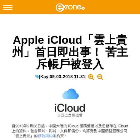
搜尋
Apple iCloud「雲上貴
Facebook
Instagram
州」首日即出事！ 苦主
科技焦點
斥帳戶被登入
網絡生活
遊戲動漫
|
Kay
|
09-03-2018 11:31
|
教學評測
EduTech
IT Times
生成式AI與雲端應用
Enterprise Digital Transformation