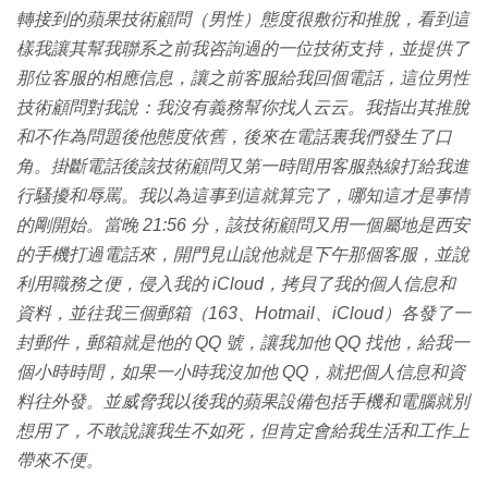
轉接到的蘋果技術顧問（男性）態度很敷衍和推脫，看到這
樣我讓其幫我聯系之前我咨詢過的一位技術支持，並提供了
那位客服的相應信息，讓之前客服給我回個電話，這位男性
技術顧問對我說：我沒有義務幫你找人云云。我指出其推脫
和不作為問題後他態度依舊，後來在電話裏我們發生了口
角。掛斷電話後該技術顧問又第一時間用客服熱線打給我進
行騷擾和辱罵。我以為這事到這就算完了，哪知這才是事情
的剛開始。當晚 21:56 分，該技術顧問又用一個屬地是西安
的手機打過電話來，開門見山說他就是下午那個客服，並說
利用職務之便，侵入我的 iCloud，拷貝了我的個人信息和
資料，並往我三個郵箱（163、Hotmail、iCloud）各發了一
封郵件，郵箱就是他的 QQ 號，讓我加他 QQ 找他，給我一
個小時時間，如果一小時我沒加他 QQ，就把個人信息和資
料往外發。並威脅我以後我的蘋果設備包括手機和電腦就別
想用了，不敢說讓我生不如死，但肯定會給我生活和工作上
帶來不便。