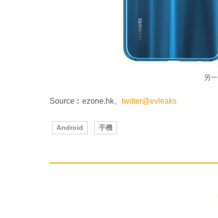
另一
Source︰ezone.hk、
twitter@evleaks
Android
手機