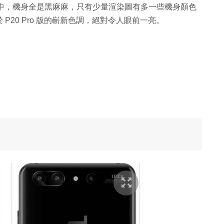
多諜照中，機身全是黑麻麻，只有少量渲染圖有多一些機身顏色
20 Pro 版的嶄新色調，絕對令人眼前一亮。