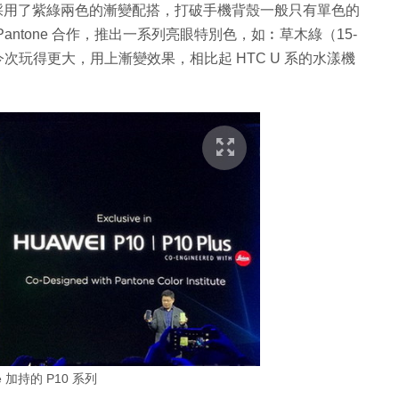
機背採用了紫綠兩色的漸變配搭，打破手機背殼一般只有單色的
 Pantone 合作，推出一系列亮眼特別色，如︰草木綠（15-
。估不到今次玩得更大，用上漸變效果，相比起 HTC U 系的水漾機
ne 加持的 P10 系列