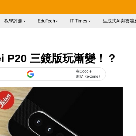
教學評測
EduTech
IT Times
生成式AI與雲端
i P20 三鏡版玩漸變！？
在Google
追蹤《e-zone》