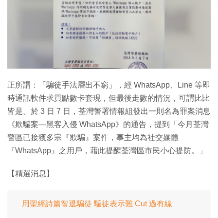
特集
正所謂：「騙徒手法層出不窮」，經 WhatsApp、Line 等即
時通訊軟件求買點數卡套現，但最後走數的情況，可謂比比
皆是。於 3 日 7 日，荃灣警署情報組發出一則名為罪案消息
《欺騙案—黑客入侵 WhatsApp》的通告，提到「今月荃灣
警區已接獲多宗『欺騙』案件，事主均為社交媒體
『WhatsApp』之用戶，藉此提醒荃灣區市民小心提防。」
【精選消息】
用聖經詩篇智退騙徒 騙徒表示難 Cut 過有線