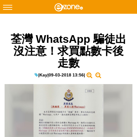
搜尋
荃灣 WhatsApp 騙徒出
Facebook
Instagram
沒注意！求買點數卡後
科技焦點
走數
網絡生活
遊戲動漫
|
Kay
|
09-03-2018 13:56
|
教學評測
EduTech
IT Times
生成式AI與雲端應用
Enterprise Digital Transformation