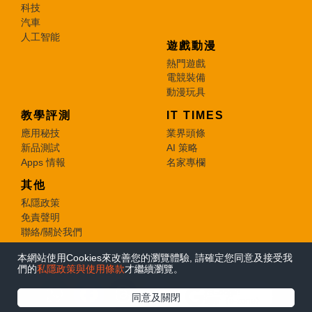
科技
汽車
人工智能
遊戲動漫
熱門遊戲
電競裝備
動漫玩具
教學評測
IT TIMES
應用秘技
業界頭條
新品測試
AI 策略
Apps 情報
名家專欄
其他
私隱政策
免責聲明
聯絡/關於我們
本網站使用Cookies來改善您的瀏覽體驗, 請確定您同意及接受我
© 2026 e-zone. All Rights Reserved.
們的
私隱政策與使用條款
才繼續瀏覽。
在Google
同意及關閉
追蹤《e-zone》