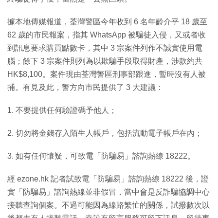
據本地傳媒報道，荃灣警區今年收到 6 名年齡介乎 18 歲至
62 歲的市民報案，指其 WhatsApp 被騙徒入侵，又或者收
到訊息要求購買點數卡，其中 3 宗案件列作不誠實使用電
腦；餘下 3 宗案件則列為以欺騙手段取得財產，涉款約共
HK$8,100。案件現由荃灣警區刑事部跟進，暫時沒有人被
捕。有見及此，警方向市民提供了 3 大建議：
1. 不要提供任何驗證碼予他人；
2. 切勿將金錢存入陌生人帳戶，包括流動電子帳戶在內；
3. 如有任何懷疑，可致電「防騙易」諮詢熱線 18222。
經 ezone.hk 記者試致電「防騙易」諮詢熱線 18222 後，證
實「防騙易」諮詢熱線並非假冒，當中會是反詐騙協調中心
接聽查詢個案。不過可能因為線路繁忙的關係，試撥數次以