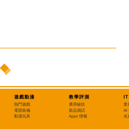
遊戲動漫
教學評測
I
熱門遊戲
應用秘技
業
電競裝備
新品測試
AI
動漫玩具
Apps 情報
名