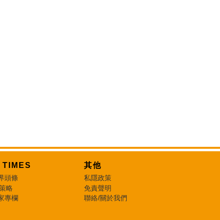
T TIMES
其他
界頭條
私隱政策
 策略
免責聲明
家專欄
聯絡/關於我們