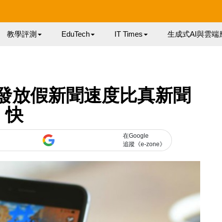
教學評測
EduTech
IT Times
生成式AI與雲端
ter 發放假新聞速度比真新聞
快
在Google
追蹤《e-zone》