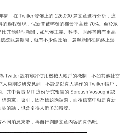
年間，在 Twitter 發佈上的 126,000 篇文章進行分析，這
資料的過程發現，假新聞被轉發的機會率高達 70%。至於眾
是比其他類型新聞，如恐怖主義、科學、財經等擁有更高
美國總統競選期間，就有不少假政治、選舉新聞在網絡上熱
因為 Twitter 設有容許使用機械人帳戶的機制，不如其他社交
人員則從研究見到，不論是以真人操作的 Twitter 帳戶，
 MIT 這份研究報告的 Soroush Vosoughi 認
「標題黨」吸引，因為標題夠話題，而相信當中就是真新
而馳的話，也會引得人們多加轉發。
較不同消息來源，再自行判斷文章內容的真偽吧。