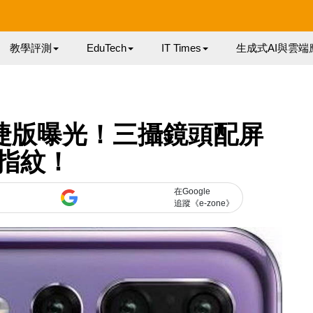
教學評測
EduTech
IT Times
生成式AI與雲端
保時捷版曝光！三攝鏡頭配屏
指紋！
在Google
追蹤《e-zone》