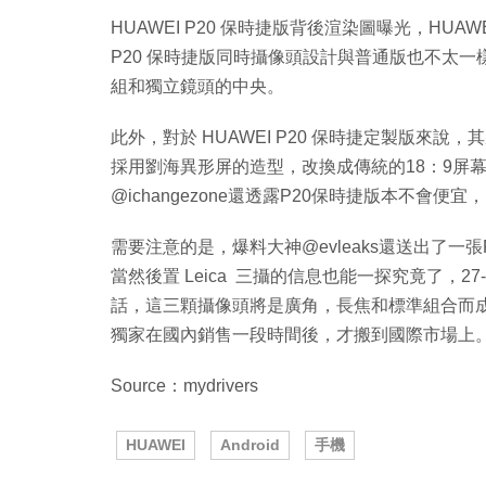
HUAWEI P20 保時捷版背後渲染圖曝光，HUAWE
P20 保時捷版同時攝像頭設計與普通版也不太一樣
組和獨立鏡頭的中央。
此外，對於 HUAWEI P20 保時捷定製版來
採用劉海異形屏的造型，改換成傳統的18：9屏
@ichangezone還透露P20保時捷版本不會便
需要注意的是，爆料大神@evleaks還送出了一
當然後置 Leica 三攝的信息也能一探究竟了，27
話，這三顆攝像頭將是廣角，長焦和標準組合而成。
獨家在國內銷售一段時間後，才搬到國際市場上
Source：mydrivers
HUAWEI
Android
手機