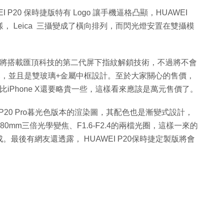
I P20 保時捷版特有 Logo 讓手機逼格凸顯，HUAWEI
， Leica 三攝變成了橫向排列，而閃光燈安置在雙攝模
說，其將搭載匯頂科技的第二代屏下指紋解鎖技術，不過將不會
幕，並且是雙玻璃+金屬中框設計。至於大家關心的售價，
宜，比iPhone X還要略貴一些，這樣看來應該是萬元售價了。
張P20 Pro暮光色版本的渲染圖，其配色也是漸變式設計，
-80mm三倍光學變焦、F1.6-F2.4的兩檔光圈，這樣一來的
最後有網友還透露， HUAWEI P20保時捷定製版將會
。