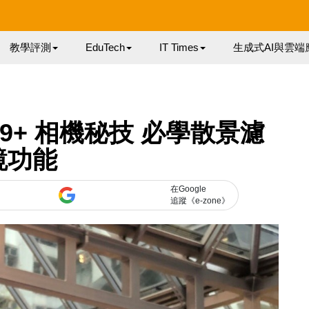
教學評測
EduTech
IT Times
生成式AI與雲端
y S9+ 相機秘技 必學散景濾
鏡功能
在Google
追蹤《e-zone》