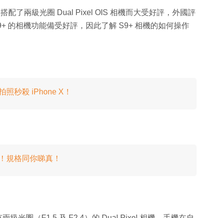
艦機，搭配了兩級光圈 Dual Pixel OIS 相機而大受好評，外國評
9+ 的相機功能備受好評，因此了解 S9+ 相機的如何操作
！拍照秒殺 iPhone X！
正式發布！規格同你睇真！
兩級光圈（F1.5 及 F2.4）的 Dual Pixel 相機。手機在自