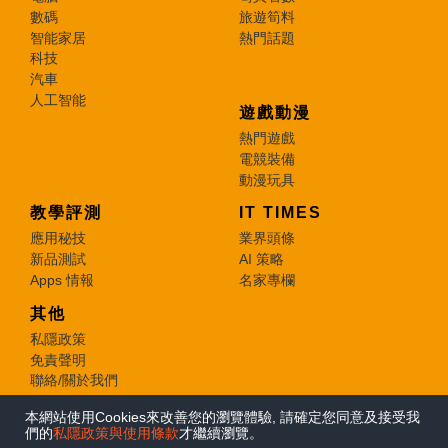
數碼
旅遊筍料
智能家居
熱門話題
科技
汽車
人工智能
遊戲動漫
熱門遊戲
電競裝備
動漫玩具
教學評測
IT TIMES
應用秘技
業界頭條
新品測試
AI 策略
Apps 情報
名家專欄
其他
私隱政策
免責聲明
聯絡/關於我們
本網站使用Cookies來改善您的瀏覽體驗, 請確定您同意及接受我
© 2026 e-zone. All Rights Reserved.
們的
私隱政策與使用條款
才繼續瀏覽。