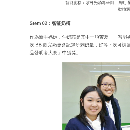
智能廁格︰紫外光消毒坐廁、自動
動噴
Stem 02：智能奶樽
作為新手媽媽，沖奶該是其中一項苦差。「智能
次 BB 飲完奶更會記錄所剩奶量，好等下次可調節份
品發明者大賽」中獲獎。