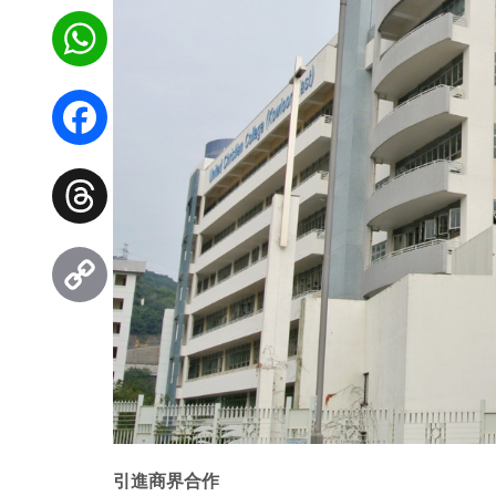
WhatsApp
Facebook
Threads
Copy
Link
引進商界合作