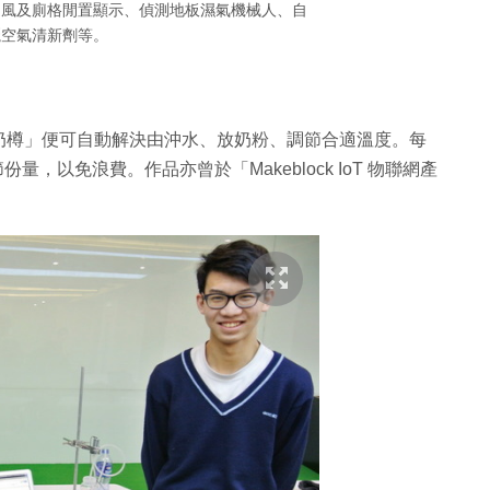
通風及廁格閒置顯示、偵測地板濕氣機械人、自
灑空氣清新劑等。
奶樽」便可自動解決由沖水、放奶粉、調節合適溫度。每
量，以免浪費。作品亦曾於「Makeblock IoT 物聯網產