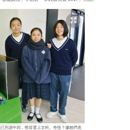
現已升讀中四，惟皆選上文科。奇怪？據她們表