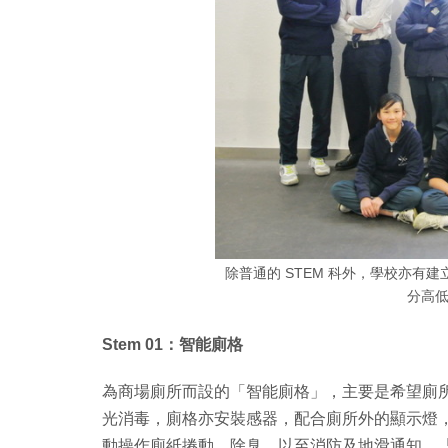
除普通的 STEM 科外，學校亦有建立
分高
Stem 01：智能廁格
為商場廁所而設的「智能廁格」，主要是希望廁
光消毒，廁格亦安裝感器，配合廁所外的顯示燈
動操作廁紙捲動、除臭，以至消防及地滑通知。「