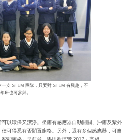
一支 STEM 團隊，只要對 STEM 有興趣，不
低年班也可參與。
所可以環保又潔淨。坐廁有感應器自動開關、沖廁及紫外
，便可得悉有否閒置廁格。另外，還有多個感應器，可自
智能廁格」早前於「學與教博覽 2017」亮相。