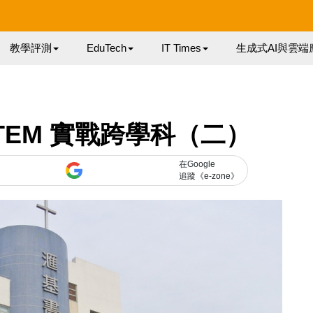
教學評測
EduTech
IT Times
生成式AI與雲端
TEM 實戰跨學科（二）
在Google
追蹤《e-zone》