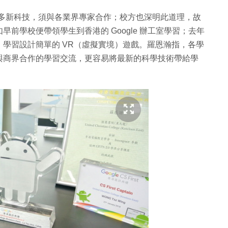
得更多新科技，須與各業界專家合作；校方也深明此道理，故
前學校便帶領學生到香港的 Google 辦工室學習；去年
學習設計簡單的 VR（虛擬實境）遊戲。羅恩瀚指，各學
與商界合作的學習交流，更容易將最新的科學技術帶給學