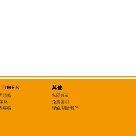
T TIMES
其他
界頭條
私隱政策
 策略
免責聲明
家專欄
聯絡/關於我們