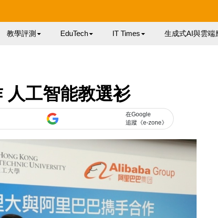
教學評測
EduTech
IT Times
生成式AI與雲端
 人工智能教選衫
在Google
追蹤《e-zone》