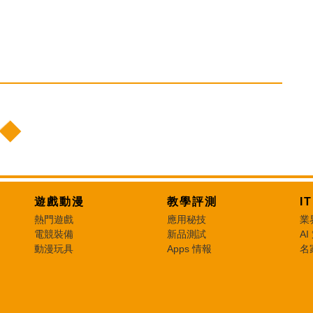
遊戲動漫
教學評測
I
熱門遊戲
應用秘技
業
電競裝備
新品測試
AI
動漫玩具
Apps 情報
名