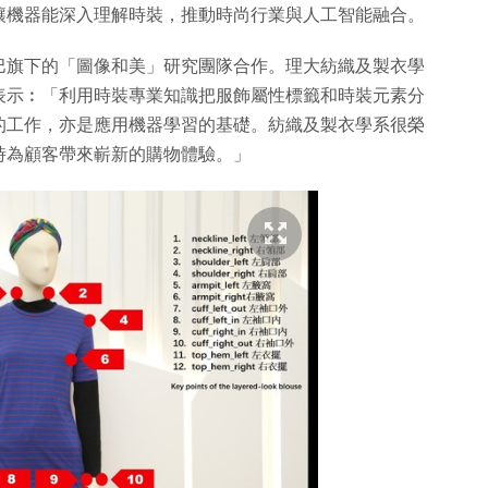
讓機器能深入理解時裝，推動時尚行業與人工智能融合。
巴旗下的「圖像和美」研究團隊合作。理大紡織及製衣學
表示︰「利用時裝專業知識把服飾屬性標籤和時裝元素分
的工作，亦是應用機器學習的基礎。紡織及製衣學系很榮
時為顧客帶來嶄新的購物體驗。」