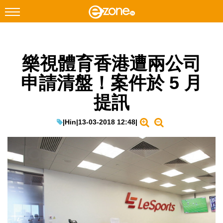
搜尋
樂視體育香港遭兩公司
Facebook
Instagram
申請清盤！案件於 5 月
科技焦點
提訊
網絡生活
遊戲動漫
|
Hin
|
13-03-2018 12:48
|
教學評測
EduTech
IT Times
生成式AI與雲端應用
Enterprise Digital Transformation