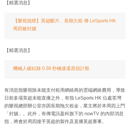
【精選消息】
【樂視熄燈】英超斷片、長期欠租 傳 LeSports HK
周四被封舖
【精選消息】
機械人破紀錄 0.38 秒極速還原扭計骰
有消息指樂視除未能支付租用網絡商的雲端網絡費用，導致
日前多場英超未能直播之外，有指 LeSports HK 位處荃灣
的樂視總部辦公室亦因長期拖欠租金，業主將於本周四上門
「封舖」。此外，有傳電訊盈科旗下的 nowTV 的內部消息
指，將會於周四接手英超的製作及直播英超賽事。