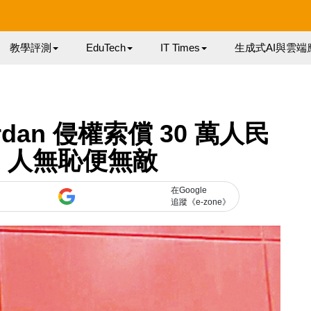
教學評測
EduTech
IT Times
生成式AI與雲端
rdan 侵權索償 30 萬人民
：人無恥便無敵
在Google
追蹤《e-zone》