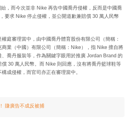
大戰又再開始，而今次並非 Nike 再告中國喬丹侵權，反而是中國喬
，要求 Nike 停止侵權，並公開道歉兼賠償 30 萬人民幣
產權庭審理當中，由中國喬丹體育股份有限公司（簡稱：
（中國）有限公司（簡稱：Nike），指 Nike 擅自將
服裝等，作為關鍵字眼用於推廣 Jordan Brand 的
30 萬人民幣。而 Nike 則回應，沒有將喬丹籃球鞋等
不構成侵權，而官司亦正在審理當中。
禍！ 賺廣告不成反被捕