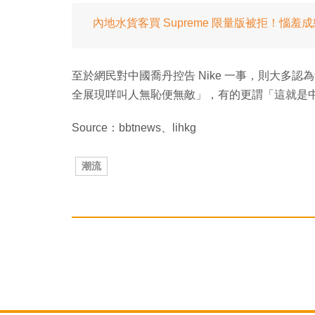
內地水貨客買 Supreme 限量版被拒！惱羞
至於網民對中國喬丹控告 Nike 一事，則大多
全展現咩叫人無恥便無敵」，有的更謂「這就是
Source：bbtnews、lihkg
潮流