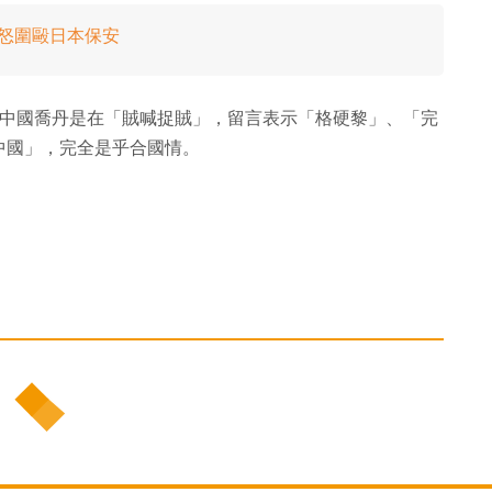
成怒圍毆日本保安
認為中國喬丹是在「賊喊捉賊」，留言表示「格硬黎」、「完
中國」，完全是乎合國情。