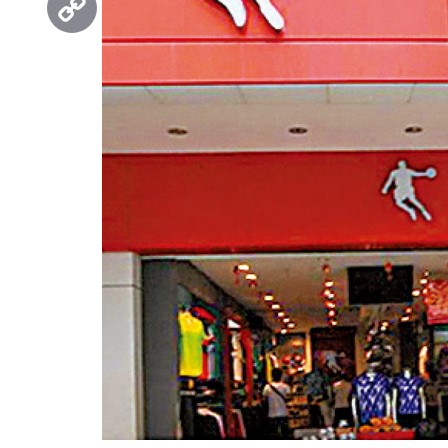
Copy
Link