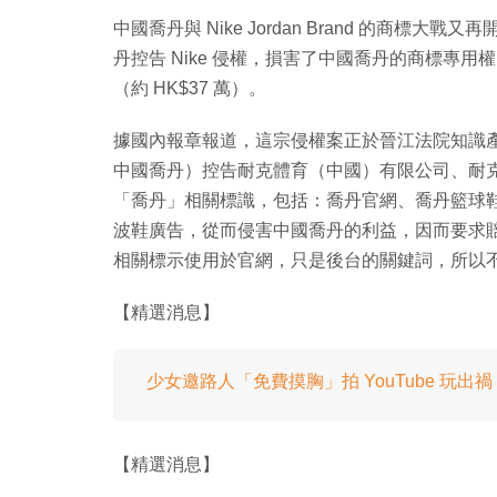
中國喬丹與 Nike Jordan Brand 的商標
丹控告 Nike 侵權，損害了中國喬丹的商標專用權
（約 HK$37 萬）。
據國內報章報道，這宗侵權案正於晉江法院知識
中國喬丹）控告耐克體育（中國）有限公司、耐克商業
「喬丹」相關標識，包括：喬丹官網、喬丹籃球鞋、喬丹
波鞋廣告，從而侵害中國喬丹的利益，因而要求賠償 
相關標示使用於官網，只是後台的關鍵詞，所以
【精選消息】
少女邀路人「免費摸胸」拍 YouTube 玩出
【精選消息】