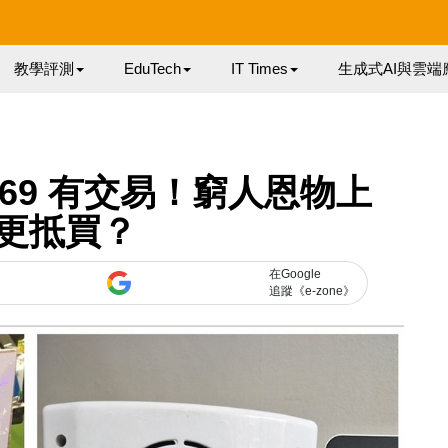
教學評測
EduTech
IT Times
生成式AI與雲端
＄169 有交易！窮人恩物上
更抵買？
在Google
追蹤《e-zone》