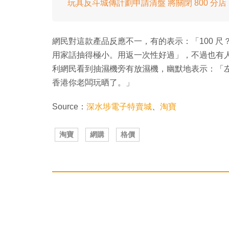
玩具反斗城傳計劃申請清盤 將關閉 800 分店
網民對這款產品反應不一，有的表示：「100 
用家話抽得極小。用返一次性好過」，不過也有人
利網民看到抽濕機旁有放濕機，幽默地表示：「左
香港你老闆玩晒了。」
Source：
深水埗電子特賣城
、
淘寶
淘寶
網購
格價