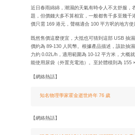
近日春雨綿綿，潮濕的天氣有時令人不太舒服，
題，但價錢大多不算相宜，一般都售千多至幾千港
價只需 169 港元，聲稱適合 100 平方呎的地方
既然售價這麼便宜，大抵也可猜到這部 USB 
價約為 89-130 人民幣。根據產品描述，該款抽濕機
力約 0.02L/h，適用範圍為 10-12 平方米，
能使用尿袋（外置充電池）。至於體積則為 155 × 
【網絡熱話】
知名物理學家霍金逝世終年 76 歲
【網絡熱話】