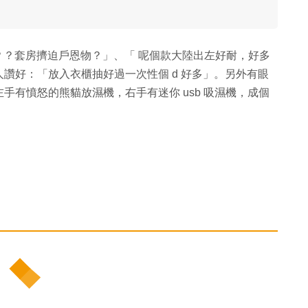
尺？？套房擠迫戶恩物？」、「 呢個款大陸出左好耐，好多
讚好：「放入衣櫃抽好過一次性個 d 好多」。另外有眼
手有憤怒的熊貓放濕機，右手有迷你 usb 吸濕機，成個