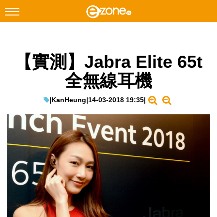
搜尋
【實測】Jabra Elite 65t
Facebook
Instagram
全無線耳機
科技焦點
網絡生活
|
KanHeung
|
14-03-2018 19:35
|
遊戲動漫
教學評測
EduTech
IT Times
生成式AI與雲端應用
Enterprise Digital Transformation