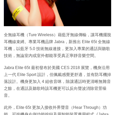
特集
全無線耳機（Ture Wireless）藉藍牙無線傳輸，讓耳機擺脫
耳機線束縛。專業耳機品牌 Jabra，新推出 Elite 65t 全無線
耳機，以藍牙 5.0 技術無線連接，更加入專業的通話與聽歌
技術，無論室內或室外都能享受真正寧靜音樂空間。
Jabra Elite 65t 最初發布於美國 CES 2018 展覽，機身沿用
上一代 Elite Sport 設計，但佩戴感覺更舒適，並有防耳機掉
落設計。機身更加入 4 組收音咪，除讓通話時更清晰無雜音
之餘，在通話及聽歌時該耳機更可以反向聲波消除背景噪
音。
此外，Elite 65t 更加入接收外界聲音（Hear Through）功
能，可按機身右側功能按鈕及用智能裝置應用程式《Jabra