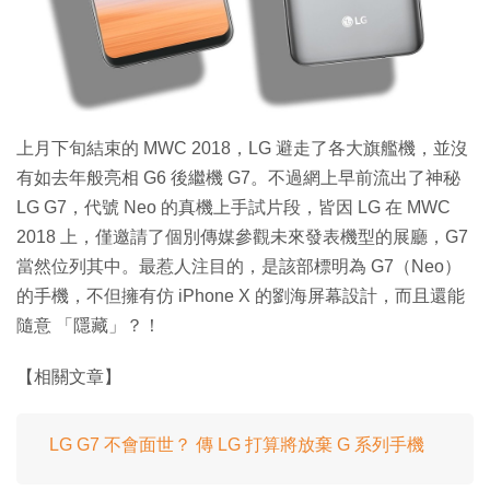
特集
上月下旬結束的 MWC 2018，LG 避走了各大旗艦機，並沒
有如去年般亮相 G6 後繼機 G7。不過網上早前流出了神秘
LG G7，代號 Neo 的真機上手試片段，皆因 LG 在 MWC
2018 上，僅邀請了個別傳媒參觀未來發表機型的展廳，G7
當然位列其中。最惹人注目的，是該部標明為 G7（Neo）
的手機，不但擁有仿 iPhone X 的劉海屏幕設計，而且還能
隨意 「隱藏」？！
【相關文章】
LG G7 不會面世？ 傳 LG 打算將放棄 G 系列手機