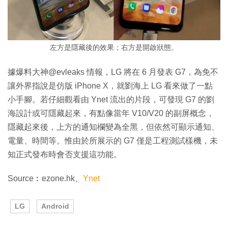
左方是隱藏後的效果；右方是開啟狀態。
據爆料大神@evleaks 情報，LG 將在 6 月發表 G7，為免不
讓外界指說是仿版 iPhone X，就劉海上 LG 看來做了一點
小手腳。若仔細觀看由 Ynet 流出的片段，可發現 G7 的劉
海設計或可隱藏起來，有點像當年 V10/V20 的副屏概念，
隱藏起來後，上方的通知欄變為全黑，但依然可顯示通知、
電量、時間等。惟由於所展示的 G7 僅是工程測試樣機，未
知正式發布時會否支援這功能。
Source︰ezone.hk、
Ynet
LG
Android