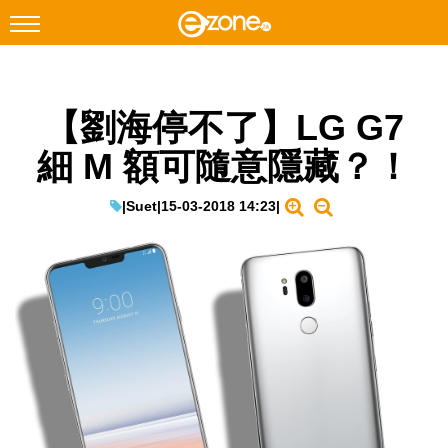
搜尋
【劉海停不了】LG G7
Facebook
Instagram
細 M 額可隨意隱藏？！
科技焦點
網絡生活
|
Suet
|
15-03-2018 14:23
|
遊戲動漫
教學評測
EduTech
IT Times
生成式AI與雲端應用
Enterprise Digital Transformation