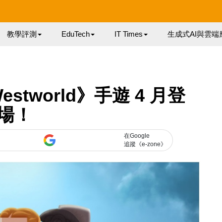
教學評測
EduTech
IT Times
生成式AI與雲端
tworld》手遊 4 月登
場！
在Google
追蹤《e-zone》