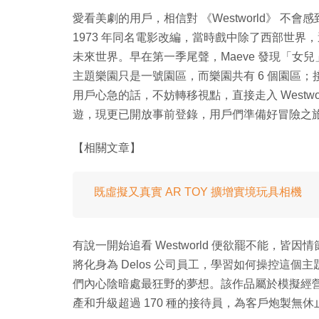
愛看美劇的用戶，相信對 《Westworld》 不
1973 年同名電影改編，當時戲中除了西部世界
未來世界。早在第一季尾聲，Maeve 發現「女兒」的位
主題樂園只是一號園區，而樂園共有 6 個園區；接下來
用戶心急的話，不妨轉移視點，直接走入 Westworld
遊，現更已開放事前登錄，用戶們準備好冒險之
【相關文章】
既虛擬又真實 AR TOY 擴增實境玩具相機
有說一開始追看 Westworld 便欲罷不能，皆因
將化身為 Delos 公司員工，學習如何操控這
們內心陰暗處最狂野的夢想。該作品屬於模擬經
產和升級超過 170 種的接待員，為客戶炮製無