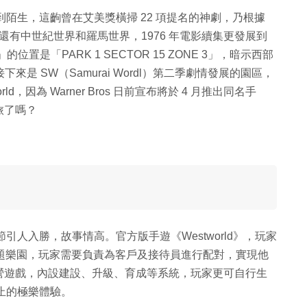
會感到陌生，這齣曾在艾美獎橫掃 22 項提名的神劇，乃根據
，還有中世紀世界和羅馬世界，1976 年電影續集更發展到
置是「PARK 1 SECTOR 15 ZONE 3」，暗示西部
是 SW（Samurai Wordl）第二季劇情發展的園區，
，因為 Warner Bros 日前宣布將於 4 月推出同名手
旅了嗎？
情節引人入勝，故事情高。官方版手遊《Westworld》，玩家
個主題樂園，玩家需要負責為客戶及接待員進行配對，實現他
營遊戲，內設建設、升級、育成等系統，玩家更可自行生
休止的極樂體驗。