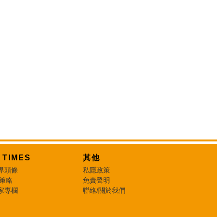
T TIMES
其他
界頭條
私隱政策
 策略
免責聲明
家專欄
聯絡/關於我們