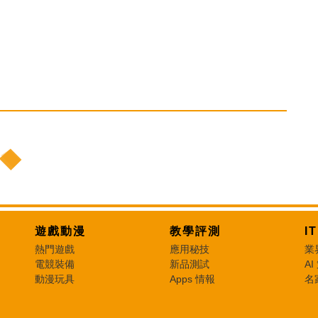
遊戲動漫
教學評測
I
熱門遊戲
應用秘技
業
電競裝備
新品測試
AI
動漫玩具
Apps 情報
名