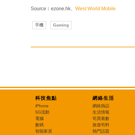
Source︰ezone.hk、
West World Mobile
手機
Gaming
科技焦點
網絡生活
iPhone
網絡熱話
5G流動
生活情報
電腦
筍買着數
數碼
旅遊筍料
智能家居
熱門話題