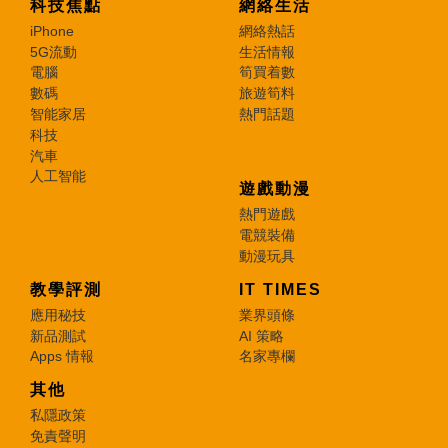
科技焦點
網絡生活
iPhone
網絡熱話
5G流動
生活情報
電腦
筍買着數
數碼
旅遊筍料
智能家居
熱門話題
科技
汽車
人工智能
遊戲動漫
熱門遊戲
電競裝備
動漫玩具
教學評測
IT TIMES
應用秘技
業界頭條
新品測試
AI 策略
Apps 情報
名家專欄
其他
私隱政策
免責聲明