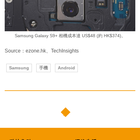
Samsung Galaxy S9+ 相機成本達 US$48 (約 HK$374)。
Source：ezone.hk、TechInsights
Samsung
手機
Android