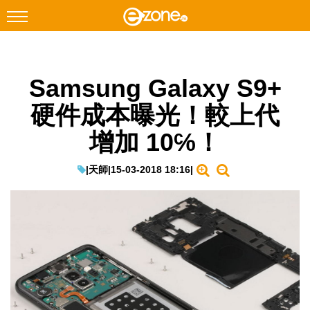
搜尋
Samsung Galaxy S9+
Facebook
Instagram
硬件成本曝光！較上代
科技焦點
增加 10℅！
網絡生活
遊戲動漫
|
天師
|
15-03-2018 18:16
|
教學評測
EduTech
IT Times
生成式AI與雲端應用
Enterprise Digital Transformation