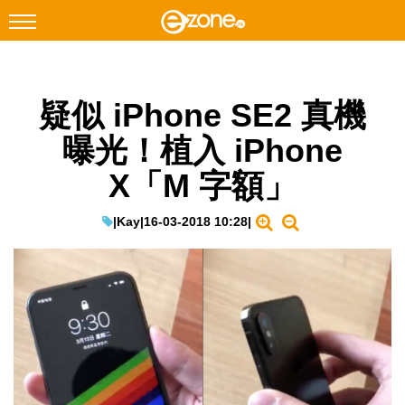
搜尋
疑似 iPhone SE2 真機
Facebook
Instagram
曝光！植入 iPhone
科技焦點
X「M 字額」
網絡生活
遊戲動漫
|
Kay
|
16-03-2018 10:28
|
教學評測
EduTech
IT Times
生成式AI與雲端應用
Enterprise Digital Transformation