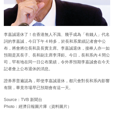
特集
李嘉誠退休了！在香港無人不識、幾乎成為「有錢人」代名
詞的李嘉誠，今日下午 4 時多，於長和系業績記者會中公
布，將會將仕長和及長實主席。李嘉誠退休，接棒人亦一如
預期是其長子、長和副主席李澤鉅。今日，長和系內 4 間公
司，罕有地在同一日公布業績，令外界預期李嘉誠會在今天
記者會上公布退休的消息。
證券界普遍認為，即使李嘉誠退休，都只會對長和系內影響
有限，畢竟市場早已預期會有這一天。
Source：TVB 新聞台
Photo：經濟日報圖片庫（資料圖片）