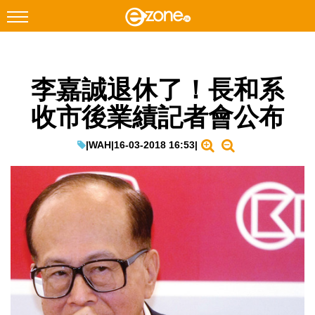
搜尋
李嘉誠退休了！長和系
Facebook
Instagram
收市後業績記者會公布
科技焦點
網絡生活
|
WAH
|
16-03-2018 16:53
|
遊戲動漫
教學評測
EduTech
IT Times
生成式AI與雲端應用
Enterprise Digital Transformation